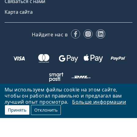
Связаться с нами
Карта сайта
Facebook
Instagram
LinkedIn
Найдите нас в
Мы используем файлы cookie на этом сайте,
чтобы он работал правильно и предлагал вам
Вернуться на главную страницу
Вверх
лучший опыт просмотра.
Больше информации
Lentiamo.ee принадлежит и управляется Lentiamo s.r.o., Чешская
Принять
Отклонить
Республика
Здесь для вас 18 лет.