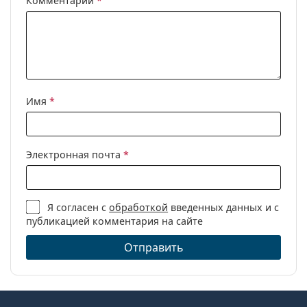
Комментарий
*
Другое
Пол:
Unisex
Категория:
Очки по рецепту
Бренд:
Persol
Имя
*
Код:
0PO3218V 1103 51
Электронная почта
*
Я согласен с
обработкой
введенных данных и с
публикацией комментария на сайте
Отправить