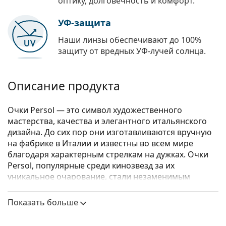
оптику, долговечность и комфорт.
УФ-защита
Наши линзы обеспечивают до 100%
защиту от вредных УФ-лучей солнца.
Описание продукта
Очки Persol — это символ художественного
мастерства, качества и элегантного итальянского
дизайна. До сих пор они изготавливаются вручную
на фабрике в Италии и известны во всем мире
благодаря характерным стрелкам на дужках. Очки
Persol, популярные среди кинозвезд за их
уникальное очарование, стали незаменимым
аксессуаром благодаря своему высокому качеству,
традиционным формам и культовому бренду.
Показать больше
Persol 0PO3218V 1103 51
– очки унисекс.