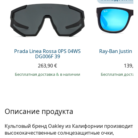
Persol
Prada
Все бренды
Prada Linea Rossa 0PS 04WS
Ray-Ban Justin 
DG006F 39
263,90 €
139,9
Бесплатная доставка
&
в наличии
Бесплатная достав
Описание продукта
Культовый бренд Oakley из Калифорнии производит
высококачественные солнцезащитные очки,