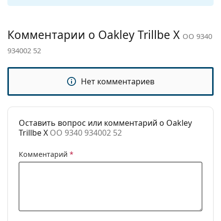
чистки:
Другое
Комментарии о Oakley Trillbe X
OO 9340
Пол:
Мужские
934002 52
Категория:
Солнцезащитные очки
Бренд:
Oakley
Нет комментариев
Использование:
Спорт
Спорт:
Туризм
Код:
OO 9340 934002 52
Оставить вопрос или комментарий о Oakley
Trillbe X
OO 9340 934002 52
Комментарий
*