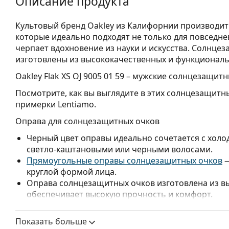
Описание продукта
Культовый бренд Oakley из Калифорнии производи
которые идеально подходят не только для повседне
черпает вдохновение из науки и искусства. Солнце
изготовлены из высококачественных и функционал
Oakley Flak XS OJ 9005 01 59
– мужские солнцезащитн
Посмотрите, как вы выглядите в этих солнцезащит
примерки Lentiamo.
Оправа для солнцезащитных очков
Черный цвет оправы идеально сочетается с холо
светло-каштановыми или черными волосами.
Прямоугольные оправы солнцезащитных очков
—
круглой формой лица.
Оправа солнцезащитных очков изготовлена из в
обеспечивает высокую прочность и комфорт.
Линзы для солнцезащитных очков
Показать больше
Серые линзы уменьшают интенсивность света, не 