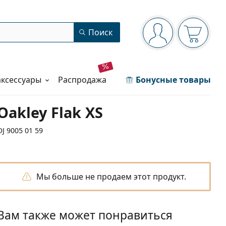
Панель навигации
Поиск
Вы вошли в сист
Ваша кор
аксессуары
распродажа
Бонусные товары
Oakley Flak XS
OJ 9005 01 59
Мы больше не продаем этот продукт.
Вам также может понравиться