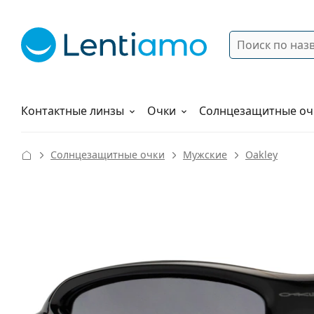
Поиск
Войти
Меню навигации
Растворы
Как заказать
Контактные линзы
Очки
Солнцезащитные оч
Солнцезащитные очки
Мужские
Oakley