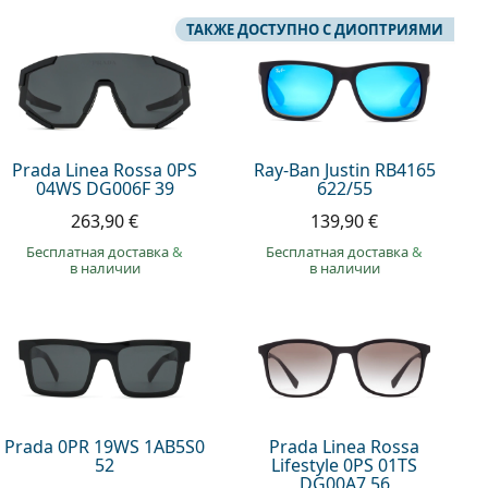
ТАКЖЕ ДОСТУПНО С ДИОПТРИЯМИ
Prada Linea Rossa 0PS
Ray-Ban Justin RB4165
04WS DG006F 39
622/55
263,90 €
139,90 €
Бесплатная доставка
&
Бесплатная доставка
&
в наличии
в наличии
Prada 0PR 19WS 1AB5S0
Prada Linea Rossa
52
Lifestyle 0PS 01TS
DG00A7 56