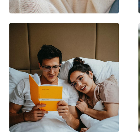
Регулируемые носоупоры:
Нет
Пружинный шарнир:
Нет
Аксессуары
Футляр:
Нет
Салфетка для чистки:
Да
Другое
Пол:
Мужские
Категория:
Солнцезащитные 
Бренд:
Oakley
Использование:
Спорт
Спорт:
Велоспорт, Бег, Ту
Внедорожный вел
Код:
OJ 9005 01 59