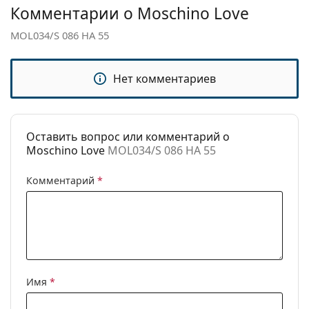
Комментарии о Moschino Love
Пол:
Женские
Категория:
Солнцезащитные очки
MOL034/S 086 HA 55
Бренд:
Moschino Love
Нет комментариев
Использование:
Мода
Код:
MOL034/S 086 HA 55
Оставить вопрос или комментарий о
Moschino Love
MOL034/S 086 HA 55
Комментарий
*
Имя
*