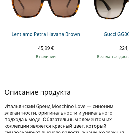
Persol
Prada
Все бренды
Lentiamo Petra Havana Brown
Gucci GG002
45,99 €
224,9
в наличии
Бесплатная достав
Описание продукта
Итальянский бренд Moschino Love — синоним
элегантности, оригинальности и уникального
подхода к моде. Обязательным элементом их
коллекции является красный цвет, который
символизирует высшую радость жизни. Коллекция