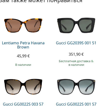
Вам также может понравиться
Lentiamo Petra Havana
Gucci GG2039S 001 51
Brown
351,90 €
45,99 €
Бесплатная доставка
&
в наличии
в наличии
Gucci GG0022S 003 57
Gucci GG0022S 001 57