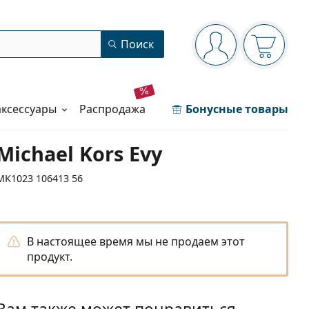
Панель навигации
Поиск
Вы вошли в сист
Ваша кор
аксессуары
распродажа
Бонусные товары
Michael Kors Evy
MK1023 106413 56
В настоящее время мы не продаем этот
продукт.