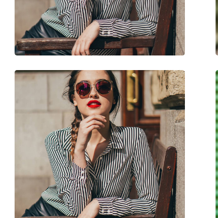
Вес:
50 г
Регулируемые носоупоры:
Да
Аксессуары
Футляр:
Да
Салфетка для чистки:
Да
Другое
Пол:
Женские
Категория:
Солнцезащитные 
Бренд:
Michael Kors
Использование:
Мода
Код:
MK1023 106413 56