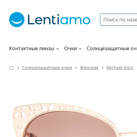
Поиск
Войти
Меню навигации
Растворы
Как заказать
Контактные линзы
Очки
Солнцезащитные оч
Солнцезащитные очки
Женские
Michael Kors