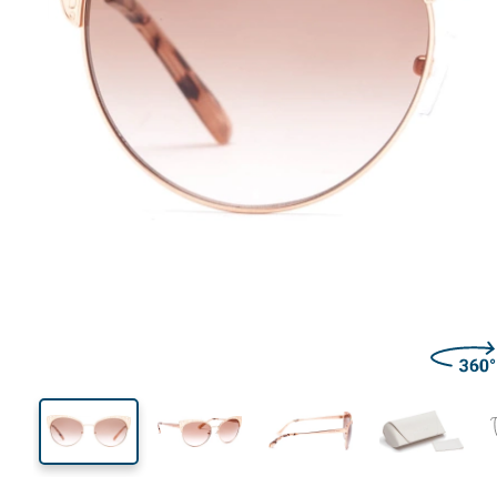
138 mm
Ширина
Ширин
линзы
52 mm
56 mm
Высота линзы
Ширина линзы