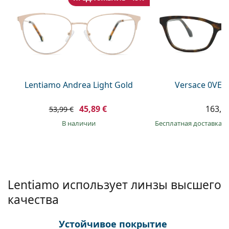
Persol
Prada
Все бренды
Lentiamo Andrea Light Gold
Versace 0VE3
45,89 €
163,9
53,99 €
в наличии
Бесплатная доставка
&
Lentiamo использует линзы высшего
качества
Устойчивое покрытие