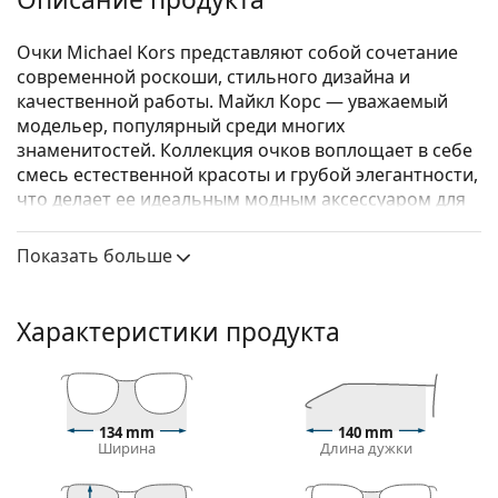
Очки Michael Kors представляют собой сочетание
современной роскоши, стильного дизайна и
качественной работы. Майкл Корс — уважаемый
модельер, популярный среди многих
знаменитостей. Коллекция очков воплощает в себе
смесь естественной красоты и грубой элегантности,
что делает ее идеальным модным аксессуаром для
тех, кто любит исключительное сочетание
уникального стиля, цветов и качественных
Показать больше
материалов.
Michael Kors Bueno Vista 0MK3030 1014 54
– женские
Характеристики продукта
очки.
Посмотрите, как вы выглядите в этих очках, с
помощью функции виртуальной примерки
Lentiamo.
134 mm
140 mm
Ширина
Длина дужки
Оправа для очков
Золотой цвет оправы идеально сочетается с