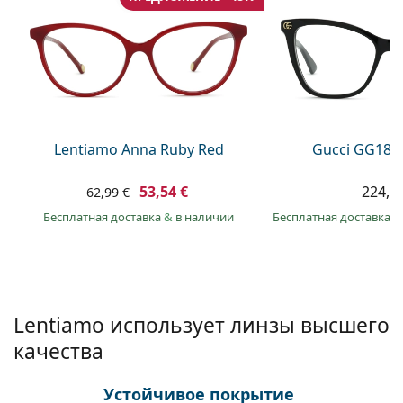
Persol
Prada
Все бренды
Lentiamo Anna Ruby Red
Gucci GG181
53,54 €
224,9
62,99 €
Бесплатная доставка
&
в наличии
Бесплатная доставка
&
Lentiamo использует линзы высшего
качества
Устойчивое покрытие