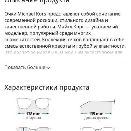
Очки Michael Kors представляют собой сочетание
современной роскоши, стильного дизайна и
качественной работы. Майкл Корс — уважаемый
модельер, популярный среди многих
знаменитостей. Коллекция очков воплощает в себе
смесь естественной красоты и грубой элегантности,
что делает ее идеальным модным аксессуаром для
тех, кто любит исключительное сочетание
уникального стиля, цветов и качественных
Показать больше
материалов.
Michael Kors Caracas 0MK4058 3178 54
– женские
Характеристики продукта
очки.
Оправа для очков
Красный цвет оправы идеально сочетается с
теплым тоном кожи и черными, темно-
138 mm
135 mm
Ширина
Длина дужки
каштановыми, белыми или седыми волосами.
Оправы «Кошачий глаз» — идеальный выбор для