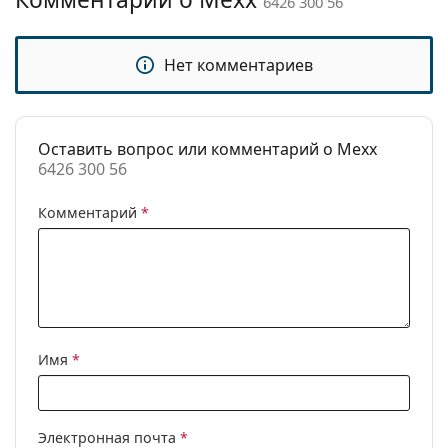
6426 300 56
Категория:
Солнцезащитные очки
Бренд:
Mexx
Нет комментариев
Использование:
Мода
Код:
6426 300 56
Оставить вопрос или комментарий о Mexx
6426 300 56
Комментарий
*
Имя
*
Электронная почта
*