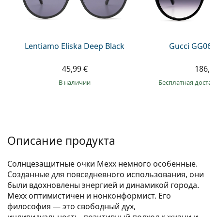
Persol
Prada
Все бренды
Lentiamo Eliska Deep Black
Gucci GG063
45,99 €
186,9
в наличии
Бесплатная достав
Описание продукта
Солнцезащитные очки Mexx немного особенные.
Созданные для повседневного использования, они
были вдохновлены энергией и динамикой города.
Mexx оптимистичен и нонконформист. Его
философия — это свободный дух,