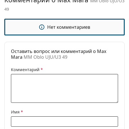
MM Oblo UJU/U3
Категория:
Солнцезащитные очки
49
Бренд:
Max Mara
Нет комментариев
Использование:
Мода
Код:
MM Oblo UJU/U3 49
Оставить вопрос или комментарий о Max
Mara
MM Oblo UJU/U3 49
Комментарий
*
Имя
*