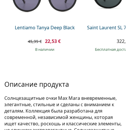
Persol
Prada
Все бренды
Lentiamo Tanya Deep Black
Saint Laurent SL 7
22,53 €
322,9
45,99 €
в наличии
Бесплатная достав
Описание продукта
Солнцезащитные очки Max Mara вневременные,
элегантные, стильные и сделаны с вниманием к
деталям. Коллекция была разработана для
современной, независимой женщины, которая
ищет качество, роскошь и классические элементы,