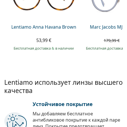
Persol
Prada
Все бренды
Lentiamo Anna Havana Brown
Marc Jacobs MJ 1
53,99 €
1
179,99 €
Бесплатная доставка
&
в наличии
Бесплатная доставка
&
Lentiamo использует линзы высшего
качества
Устойчивое покрытие
Мы добавляем бесплатное
антибликовое покрытие к каждой паре
линз. Покрытие предотвращает