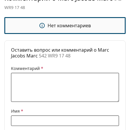
прочтите инструкцию.
WR9 17 48
Регулируемые
Нет
носоупоры:
Накладка:
Нет
Нет комментариев
Аксессуары
Футляр:
Да
Оставить вопрос или комментарий о Marc
Салфетка для
Да
Jacobs Marc
542 WR9 17 48
чистки:
Другое
Комментарий
*
Пол:
Женские
Категория:
Очки по рецепту
Бренд:
Marc Jacobs
Код:
542 WR9 17 48
Имя
*