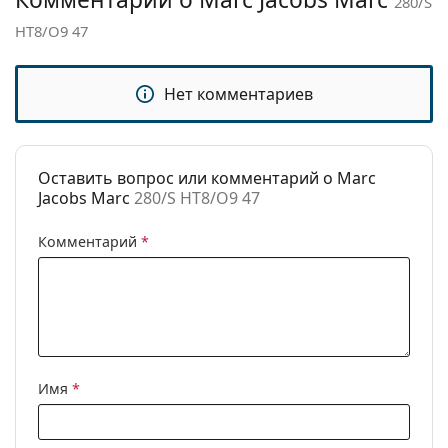
280/S
Категория:
Солнцезащитные очки
HT8/O9 47
Бренд:
Marc Jacobs
Нет комментариев
Использование:
Мода
Код:
280/S HT8/O9 47
Оставить вопрос или комментарий о Marc
Jacobs Marc
280/S HT8/O9 47
Комментарий
*
Имя
*