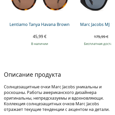
Persol
Prada
Все бренды
Lentiamo Tanya Havana Brown
Marc Jacobs MJ 10
45,99 €
1
175,99 €
в наличии
Бесплатная достав
Описание продукта
Солнцезащитные очки Marc Jacobs уникальны и
роскошны. Работы американского дизайнера
оригинальны, непредсказуемы и вдохновляющи.
Коллекция солнцезащитных очков Marc Jacobs
отражает текущие тенденции с акцентом на детали.