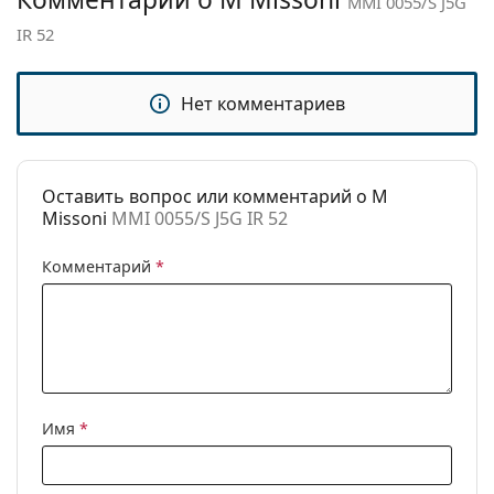
MMI 0055/S J5G
Категория:
Солнцезащитные очки
IR 52
Бренд:
M Missoni
Использование:
Мода
Нет комментариев
Код:
MMI 0055/S J5G IR 52
Оставить вопрос или комментарий о M
Missoni
MMI 0055/S J5G IR 52
Комментарий
*
Имя
*