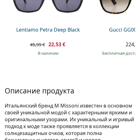
Persol
Prada
Все бренды
Lentiamo Petra Deep Black
Gucci GG002
22,53 €
224,9
45,99 €
в наличии
Бесплатная достав
Описание продукта
Итальянский бренд M Missoni известен в основном
своей уникальной модой с характерными яркими и
оригинальными узорами. Их уникальный и игривый
подход к моде также проявляется в коллекции
солнцезащитных очков, которая полна