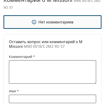
MMI 0018/S 2M2
Категория:
Солнцезащитные очки
9O 57
Бренд:
M Missoni
Использование:
Мода
Нет комментариев
Код:
MMI 0018/S 2M2 9O 57
Оставить вопрос или комментарий о M
Missoni
MMI 0018/S 2M2 9O 57
Комментарий
*
Имя
*