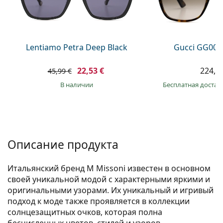
Persol
Prada
Все бренды
Lentiamo Petra Deep Black
Gucci GG002
22,53 €
224,9
45,99 €
в наличии
Бесплатная достав
Описание продукта
Итальянский бренд M Missoni известен в основном
своей уникальной модой с характерными яркими и
оригинальными узорами. Их уникальный и игривый
подход к моде также проявляется в коллекции
солнцезащитных очков, которая полна