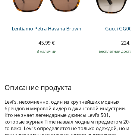
Persol
Prada
Все бренды
Lentiamo Petra Havana Brown
Gucci GG002
45,99 €
224,9
в наличии
Бесплатная достав
Описание продукта
Levi’s, несомненно, один из крупнейших модных
брендов и мировой лидер в джинсовой индустрии.
Кто не знает легендарные джинсы Levi’s 501,
которые журнал Time назвал модным предметом 20-
го века. Levi’s определяется не только одеждой, но и