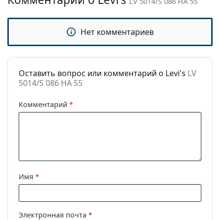
LV 5014/S 086 HA 55
Категория:
Солнцезащитные очки
Бренд:
Levi´s
Нет комментариев
Использование:
Мода
Код:
LV 5014/S 086 HA 55
Оставить вопрос или комментарий о Levi's
LV
5014/S 086 HA 55
Комментарий
*
Имя
*
Электронная почта
*