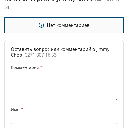
53
Регулируемые
Нет
носоупоры:
Аксессуары
Нет комментариев
Футляр:
Да
Салфетка для
Да
чистки:
Оставить вопрос или комментарий о Jimmy
Choo
JC271 807 16 53
Другое
Пол:
Женские
Комментарий
*
Категория:
Очки по рецепту
Бренд:
Jimmy Choo
Код:
JC271 807 16 53
Имя
*