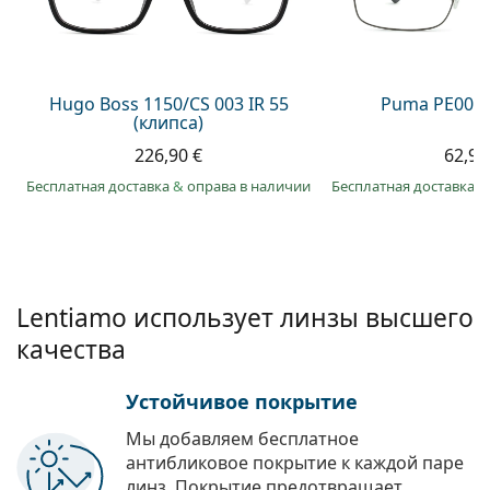
Persol
Prada
Все бренды
Hugo Boss 1150/CS 003 IR 55
Puma PE0027
(клипса)
226,90 €
62,99
Бесплатная доставка
&
оправа в наличии
Бесплатная доставка
&
Lentiamo использует линзы высшего
качества
Устойчивое покрытие
Мы добавляем бесплатное
антибликовое покрытие к каждой паре
линз. Покрытие предотвращает