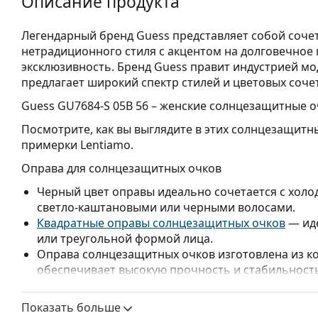
Описание продукта
Легендарный бренд Guess представляет собой соче
нетрадиционного стиля с акцентом на долговечное 
эксклюзивность. Бренд Guess правит индустрией мо
предлагает широкий спектр стилей и цветовых соче
Guess GU7684-S 05B 56
– женские солнцезащитные о
Посмотрите, как вы выглядите в этих солнцезащит
примерки Lentiamo.
Оправа для солнцезащитных очков
Черный цвет оправы идеально сочетается с холо
светло-каштановыми или черными волосами.
Квадратные оправы солнцезащитных очков
— иде
или треугольной формой лица.
Оправа солнцезащитных очков изготовлена из ко
обеспечивает высокую прочность и стабильност
Линзы для солнцезащитных очков
Показать больше
Серые линзы уменьшают интенсивность света, не 