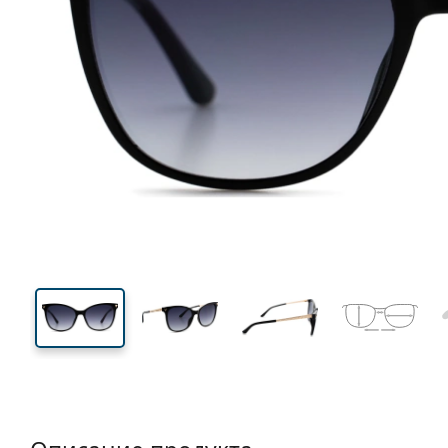
133 mm
Ширина
Ширин
линзы
48 mm
56 mm
Высота линзы
Ширина линзы