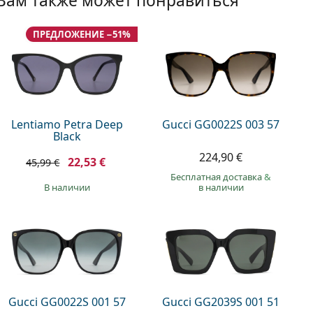
Вам также может понравиться
ПРЕДЛОЖЕНИЕ −51%
Lentiamo Petra Deep
Gucci GG0022S 003 57
Black
224,90 €
22,53 €
45,99 €
Бесплатная доставка
&
в наличии
в наличии
Gucci GG0022S 001 57
Gucci GG2039S 001 51