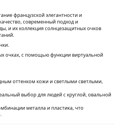
тание французской элегантности и
качество, современный подход и
ды, и их коллекция солнцезащитных очков
таний.
чки.
ных очках, с помощью функции виртуальной
дным оттенком кожи и светлыми светлыми,
альный выбор для людей с круглой, овальной
мбинации металла и пластика, что
ь.
влияя на контрастность и не искажая цвета.