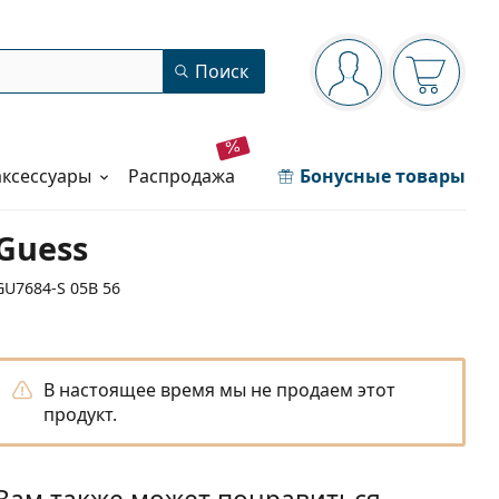
Панель навигации
Поиск
Вы вошли в сист
Ваша кор
аксессуары
распродажа
Бонусные товары
Guess
GU7684-S 05B 56
В настоящее время мы не продаем этот
продукт.