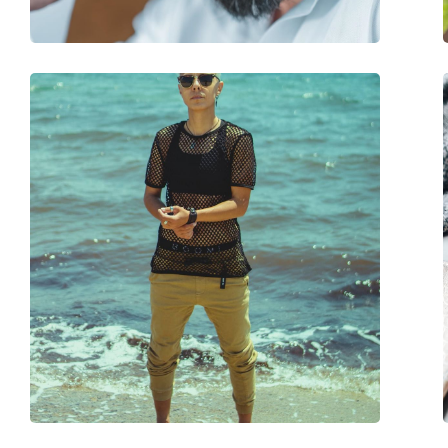
Аксессуары
Футляр:
Да
Салфетка для чистки:
Да
Другое
Пол:
Женские
Категория:
Солнцезащитные 
Бренд:
Guess
Использование:
Мода
Код:
GU7684-S 05B 56