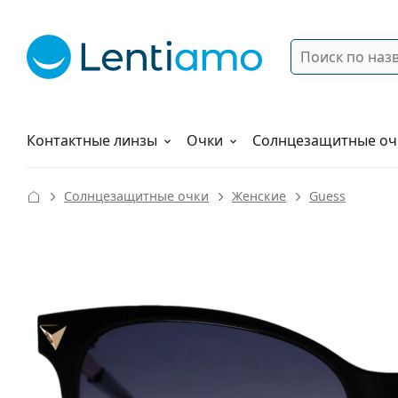
Поиск
Войти
Меню навигации
Растворы
Как заказать
Контактные линзы
Очки
Солнцезащитные оч
Солнцезащитные очки
Женские
Guess