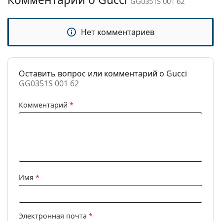
GG0351S 001 62
Категория:
Солнцезащитные очки
Бренд:
Gucci
Нет комментариев
Использование:
Мода
Код:
GG0351S 001 62
Оставить вопрос или комментарий о Gucci
GG0351S 001 62
Комментарий
*
Имя
*
Электронная почта
*