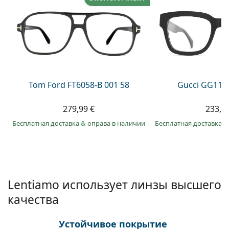
Persol
Prada
Все бренды
Tom Ford FT6058-B 001 58
Gucci GG113
279,99 €
233,9
Бесплатная доставка
&
оправа в наличии
Бесплатная доставка
&
Lentiamo использует линзы высшего
качества
Устойчивое покрытие