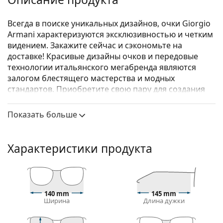
Всегда в поиске уникальных дизайнов, очки Giorgio
Armani характеризуются эксклюзивностью и четким
видением. Закажите сейчас и сэкономьте на
доставке! Красивые дизайны очков и передовые
технологии итальянского мегабренда являются
залогом блестящего мастерства и модных
стандартов. Приобретите свою пару для создания
собственного индивидуального образа.
Показать больше
Giorgio Armani 0AR7174 5775 54
– мужские очки.
Оправа для очков
Характеристики продукта
Коричневый цвет оправы идеально сочетается с
теплым оттенком кожи и светлыми
каштановыми, черными или темно-русыми
волосами.
Квадратные оправы — идеальный выбор для
140 mm
145 mm
Ширина
Длина дужки
людей с круглой, овальной или треугольной
формой лица.