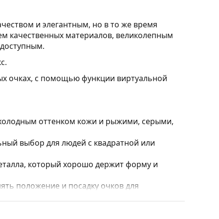
чеством и элегантным, но в то же время
ем качественных материалов, великолепным
 доступным.
с.
ных очках, с помощью функции виртуальной
 холодным оттенком кожи и рыжими, серыми,
ный выбор для людей с квадратной или
еталла, который хорошо держит форму и
ять положение и посадку очков для
осоупоров всегда должна производиться
ение или поломку.