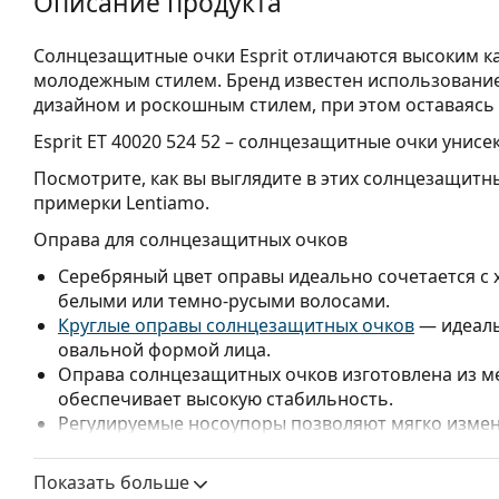
Описание продукта
Солнцезащитные очки Esprit отличаются высоким ка
молодежным стилем. Бренд известен использовани
дизайном и роскошным стилем, при этом оставаясь
Esprit ET 40020 524 52
– солнцезащитные очки унисек
Посмотрите, как вы выглядите в этих солнцезащит
примерки Lentiamo.
Оправа для солнцезащитных очков
Серебряный цвет оправы идеально сочетается с
белыми или темно-русыми волосами.
Круглые оправы солнцезащитных очков
— идеаль
овальной формой лица.
Оправа солнцезащитных очков изготовлена из м
обеспечивает высокую стабильность.
Регулируемые носоупоры позволяют мягко измен
обеспечения большего комфорта. Регулировка н
опытным оптиком, чтобы предотвратить поврежд
Показать больше