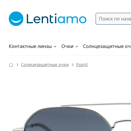
Поиск
Войти
Меню навигации
Растворы
Как заказать
Контактные линзы
Очки
Солнцезащитные оч
Солнцезащитные очки
Esprit