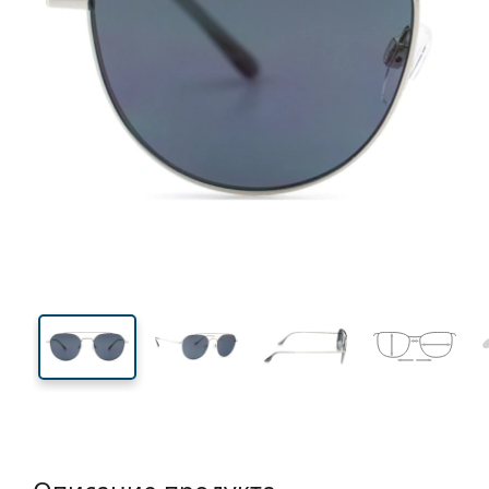
137 mm
Ширина
Ширин
линзы
44 mm
52 mm
Высота линзы
Ширина линзы