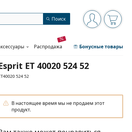
Панель навигации
Поиск
Вы вошли в сист
Ваша кор
аксессуары
распродажа
Бонусные товары
Esprit ET 40020 524 52
ET40020 524 52
В настоящее время мы не продаем этот
продукт.