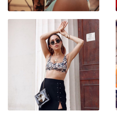
Аксессуары
Футляр:
Да
Салфетка для чистки:
Да
Другое
Пол:
Unisex
Категория:
Солнцезащитные 
Бренд:
Esprit
Использование:
Мода
Код:
ET40020 524 52