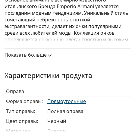
итальянского бренда Emporio Armani уделяется
последним модным тенденциям. Уникальный стиль,
сочетающий небрежность с ноткой
экстравагантности, делает их очки популярными
среди всех любителей моды. Коллекция очков
определяется роскошью, элегантностью и высоким
художественным мастерством.
Показать больше
Emporio Armani 0EA3177 5017
– мужские очки.
Оправа для очков
Характеристики продукта
Черный цвет оправы идеально сочетается с
холодным оттенком кожи и светлыми светлыми,
светло-каштановыми или черными волосами.
Оправа
Прямоугольные оправы — идеальный выбор для
Форма оправы:
Прямоугольные
людей с овальной или круглой формой лица.
Оправа очков изготовлена из
Тип оправы:
Полная оправа
высококачественного пластика, который
Цвет оправы:
Черный
обеспечивает высокую прочность и комфорт.
Оправы с полным ободком — самые
Материал
Пластик