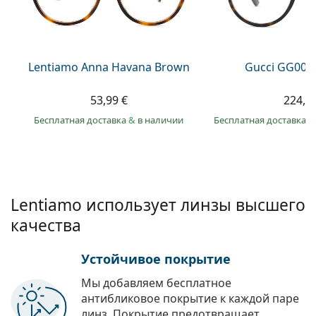
Persol
Prada
Все бренды
Lentiamo Anna Havana Brown
Gucci GG002
53,99 €
224,9
Бесплатная доставка
&
в наличии
Бесплатная доставка
&
Lentiamo использует линзы высшего
качества
Устойчивое покрытие
Мы добавляем бесплатное
антибликовое покрытие к каждой паре
линз. Покрытие предотвращает