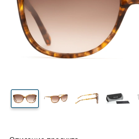
140 mm
Ширина
Ширин
линзы
46 mm
57 mm
Высота линзы
Ширина линзы