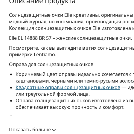
Описание продукта
Солнцезащитные очки Elle креативны, оригинальны 
модный журнал, но и компания, производящая рос
Коллекция солнцезащитных очков Elle изготовлена 
Elle EL 14888 BR 57
– женские солнцезащитные очки.
Посмотрите, как вы выглядите в этих солнцезащит
примерки Lentiamo.
Оправа для солнцезащитных очков
Коричневый цвет оправы идеально сочетается с
каштановыми, черными или темно-русыми волос
Квадратные оправы солнцезащитных очков
— иде
или треугольной формой лица.
Оправа солнцезащитных очков изготовлена из в
обеспечивает высокую прочность и комфорт.
Линзы для солнцезащитных очков
Коричневые линзы слегка блокируют синий свет
Показать больше
более четкое зрение. Они универсальны и реком