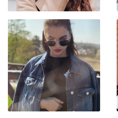
Аксессуары
Футляр:
Да
Салфетка для чистки:
Да
Другое
Пол:
Женские
Категория:
Солнцезащитные 
Бренд:
Elle
Использование:
Мода
Код:
EL 14888 BR 57