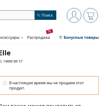
Панель навигации
Поиск
Вы вошли в сист
Ваша кор
аксессуары
распродажа
Бонусные товары
Elle
EL 14888 BR 57
В настоящее время мы не продаем этот
продукт.