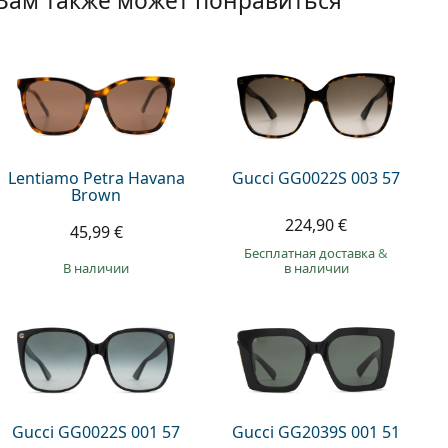
Вам также может понравиться
Lentiamo Petra Havana
Gucci GG0022S 003 57
Brown
224,90 €
45,99 €
Бесплатная доставка
&
в наличии
в наличии
Gucci GG0022S 001 57
Gucci GG2039S 001 51