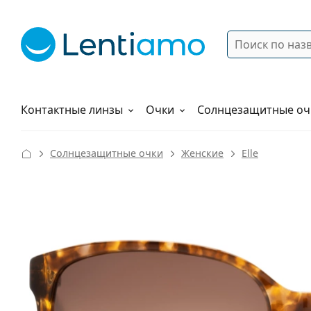
Поиск
Войти
Меню навигации
Растворы
Как заказать
Контактные линзы
Очки
Солнцезащитные оч
Солнцезащитные очки
Женские
Elle