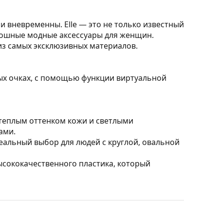
и вневременны. Elle — это не только известный
кошные модные аксессуары для женщин.
из самых эксклюзивных материалов.
ных очках, с помощью функции виртуальной
 теплым оттенком кожи и светлыми
ами.
альный выбор для людей с круглой, овальной
ысококачественного пластика, который
, отфильтровывают отражения и обеспечивают
ендуются людям с близорукостью.