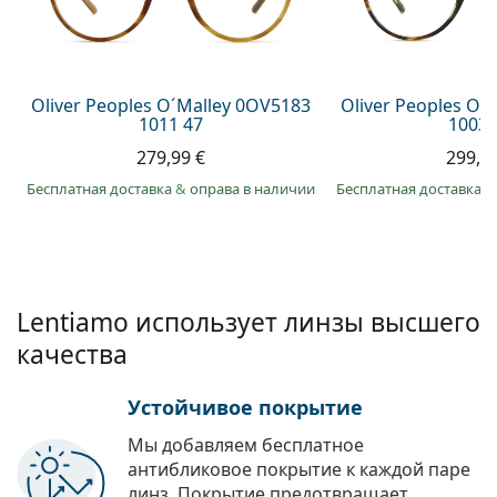
Persol
Prada
Все бренды
Oliver Peoples O´Malley 0OV5183
Oliver Peoples O´
1011 47
1003 
279,99 €
299,9
Бесплатная доставка
&
оправа в наличии
Бесплатная доставка
&
Lentiamo использует линзы высшего
качества
Устойчивое покрытие
Мы добавляем бесплатное
антибликовое покрытие к каждой паре
линз. Покрытие предотвращает