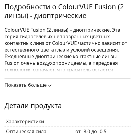
Подробности о ColourVUE Fusion (2
линзы) - диоптрические
ColourVUE Fusion (2 линзы) – диоптрические. Эта
серия гидрогелевых непрозрачных цветных
контактных линз от ColourVUE частично зависит от
естественного цвета глаз и условий освещения.
Ежедневные диоптрические контактные линзы
Fusion очень воздухопроницаемы, а передовая
технология означает, что краситель остается
запечатанным в нижних слоях линзы.
Показать больше
Контактные линзы ColourVUE Fusion в цветах Серый/
Фиолетовый, Зеленый/Желтый и Синий/Желтый
больше не производятся.
Детали продукта
Это медицинское изделие. Перед использованием
прочтите инструкцию.
Характеристики
Яркие цвета, натуральные
цветные контактные
Оптическая сила:
от -8.0 до -0.5
линзы
или дикие
линзы для Хэллоуина
? Узнайте,