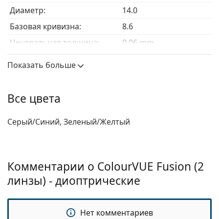
какие цветные линзы лучше всего подходят вам
!
Диаметр:
14.0
Базовая кривизна:
8.6
Центральная толщина:
0.06 mm
Модуль упругости:
0.47 MPa
Показать больше
Особенности линз
Материал:
Hydrogel Terpolymer
Все цвета
Содержание воды:
45 %
Серый/Синий, Зеленый/Желтый
Кислородопроницаемость:
22 Dk/t
УФ-фильтр:
Нет
Силикон-гидрогель:
Нет
Комментарии о ColourVUE Fusion (2
Использование
линзы) - диоптрические
Срок годности:
Не менее 11 месяцев
Оттенок для удобства
Нет
Нет комментариев
обращения: