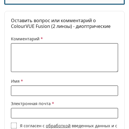
Пролонгированное
Нет
ношение:
Оставить вопрос или комментарий о
Индикатор правильного
Нет
ColourVUE Fusion (2 линзы) - диоптрические
положения:
Упаковка
Комментарий
*
Производитель:
MaxVUE
Линз в упаковке:
2
Вес:
17 г
Другое
Имя
*
Категория:
Цветные контактные
линзы
Квартальные
Электронная почта
*
контактные линзы
Контактные линзы
Сферические и
Я согласен с
обработкой
введенных данных и с