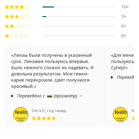
10×
3×
0×
0×
Линзы были получены в указанный
Для меня э
срок. Линзами пользуюсь впервые.
пользуюсь им
Было немного сложно их надевать. Я
Супер!
довольна результатом. Мои темно-
Переведен
карие перекроили. Цвет получился
красивый.
Переведено с
(
просмотр
)
Олга Е.
,
год назад
Мар
Рейтинг 5 из 5