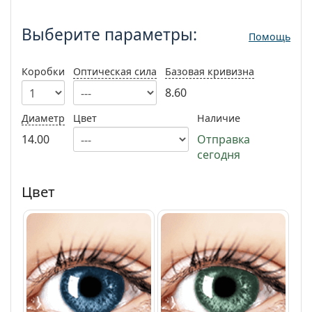
Выберите параметры:
Persol
Выберите параметры:
Prada
Помощь
Все бренды
Коробки
Оптическая сила
Базовая кривизна
8.60
Диаметр
Цвет
Наличие
14.00
Отправка
сегодня
Цвет