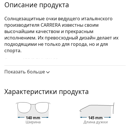
Описание продукта
Солнцезащитные очки ведущего итальянского
производителя CARRERA известны своим
высочайшим качеством и прекрасным
исполнением. Их превосходный дизайн делает их
подходящими не только для города, но и для
спорта.
Carrera 152/S RHL/9K 60
– солнцезащитные очки
унисекс.
Показать больше
Посмотрите, как вы выглядите в этих
солнцезащитных очках, с помощью функции
виртуальной примерки Lentiamo.
Характеристики продукта
Оправа для солнцезащитных очков
Золотой цвет оправы идеально сочетается с
теплым оттенком кожи и темно- каштановыми
140 mm
145 mm
волосами.
Ширина
Длина дужки
Квадратные оправы солнцезащитных очков
—