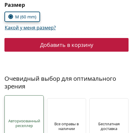
Persol
Выберите параметры:
Размер
Prada
M (60 mm)
Какой у меня размер?
Все бренды
Добавить в корзину
Очевидный выбор для оптимального
зрения
Авторизованный
Все оправы в
Бесплатная
реселлер
наличии
доставка