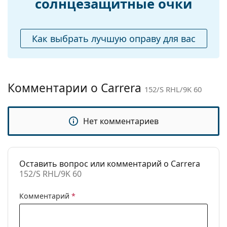
солнцезащитные очки
Аксессуары
Некоторые модели могут поставляться с
тканевым мешочком вместо салфетки.
Футляр:
Да
Изучите ассортимент
солнцезащитных очков
,
Как выбрать лучшую оправу для вас
Салфетка для
Да
чтобы найти больше стилей от популярных
чистки:
брендов.
Другое
Комментарии о Carrera
Пол:
Unisex
152/S RHL/9K 60
Категория:
Солнцезащитные очки
Бренд:
Carrera
Нет комментариев
Использование:
Мода
Код:
152/S RHL/9K 60
Оставить вопрос или комментарий о Carrera
152/S RHL/9K 60
Комментарий
*