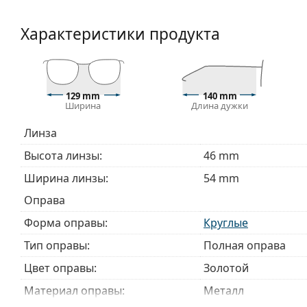
опытным оптиком, чтобы предотвратить поврежд
Аксессуары
Характеристики продукта
Мы доставляем очки в оригинальном футляре. Цве
Прилагаемая салфетка идеально подходит для чи
могут поставляться с тканевым мешочком вместо
129 mm
140 mm
Изучите полный ассортимент
очков
, чтобы найти б
Ширина
Длина дужки
руководством по очкам
, если вам нужна помощь в 
Линза
Это медицинское изделие. Перед использованием п
Высота линзы:
46 mm
Ширина линзы:
54 mm
Оправа
Форма оправы:
Круглые
Тип оправы:
Полная оправа
Цвет оправы:
Золотой
Материал оправы:
Металл