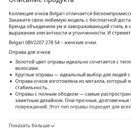
Коллекция очков Bvlgari отличается бескомпромис
Закажите свою любимую модель с бесплатной доста
бренда объединили ум и завораживающий стиль в н
выражение элегантности и утонченности. И стремят
Bvlgari 0BV2207 278 54
– женские очки.
Оправа для очков
Золотой цвет оправы идеально сочетается с теп
волосами.
Круглые оправы — идеальный выбор для людей с
Оправа очков изготовлена из металла, который
стабильность.
Оправы с полным ободком — самые распростране
заметным дизайном. Они прочные, долговечные 
повреждений. Этот тип оправы подходит для всех
высокими оптическими характеристиками.
Регулируемые носоупоры позволяют мягко измен
Показать больше
обеспечения большего комфорта. Регулировка н