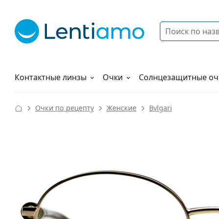
Поиск
Войти
Меню навигации
Растворы
Как заказать
Контактные линзы
Очки
Солнцезащитные оч
Очки по рецепту
Женские
Bvlgari