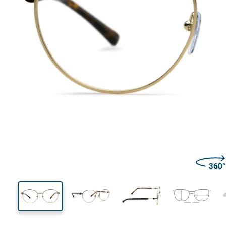
129 mm
Ширина
Ширин
линзы
46 mm
54 mm
Высота линзы
Ширина линзы