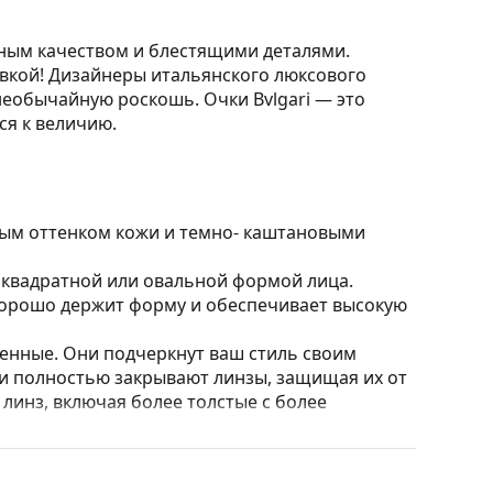
сным качеством и блестящими деталями.
вкой! Дизайнеры итальянского люксового
еобычайную роскошь. Очки Bvlgari — это
ся к величию.
лым оттенком кожи и темно- каштановыми
 квадратной или овальной формой лица.
 хорошо держит форму и обеспечивает высокую
нные. Они подчеркнут ваш стиль своим
и полностью закрывают линзы, защищая их от
 линз, включая более толстые с более
ять положение и посадку очков для
осоупоров всегда должна производиться