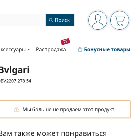
Панель навигации
Поиск
Вы вошли в сист
Ваша кор
аксессуары
распродажа
Бонусные товары
Bvlgari
0BV2207 278 54
Мы больше не продаем этот продукт.
Вам также может понравиться