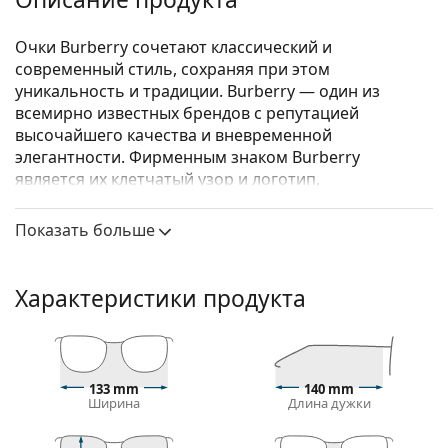
Очки Burberry сочетают классический и
современный стиль, сохраняя при этом
уникальность и традиции. Burberry — один из
всемирно известных брендов с репутацией
высочайшего качества и вневременной
элегантности. Фирменным знаком Burberry
является их клетчатый узор и логотип,
изображающий рыцаря на коне с копьем.
Коллекция очков Burberry уникальна благодаря
Показать больше
своему дизайну, стилю и количеству интересных
цветовых комбинаций, подходящих для любого
случая.
Характеристики продукта
Burberry 0BE2280 3780 52
– женские очки.
Оправа для очков
Прозрачная оправа идеально сочетается как с
133 mm
140 mm
Ширина
Длина дужки
холодным, так и с теплым тоном кожи и со всеми
цветами волос.