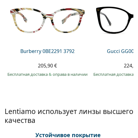
Persol
Prada
Все бренды
Burberry 0BE2291 3792
Gucci GG002
205,90 €
224,9
Бесплатная доставка
&
оправа в наличии
Бесплатная доставка
&
Lentiamo использует линзы высшего
качества
Устойчивое покрытие