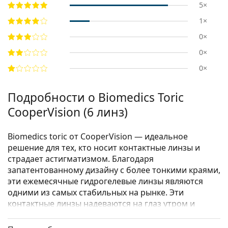
5×
1×
0×
0×
0×
Подробности о Biomedics Toric
CooperVision (6 линз)
Biomedics toric от CooperVision — идеальное
решение для тех, кто носит контактные линзы и
страдает астигматизмом. Благодаря
запатентованному дизайну с более тонкими краями,
эти ежемесячные гидрогелевые линзы являются
одними из самых стабильных на рынке. Эти
контактные линзы надеваются на глаз утром и
снимаются вечером, чтобы храниться в свежем
растворе на ночь.