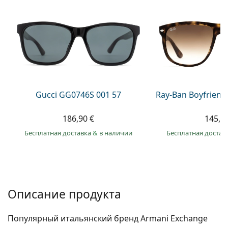
Persol
Prada
Все бренды
Gucci GG0746S 001 57
Ray-Ban Boyfriend
186,90 €
145,9
Бесплатная доставка
&
в наличии
Бесплатная достав
Описание продукта
Популярный итальянский бренд Armani Exchange