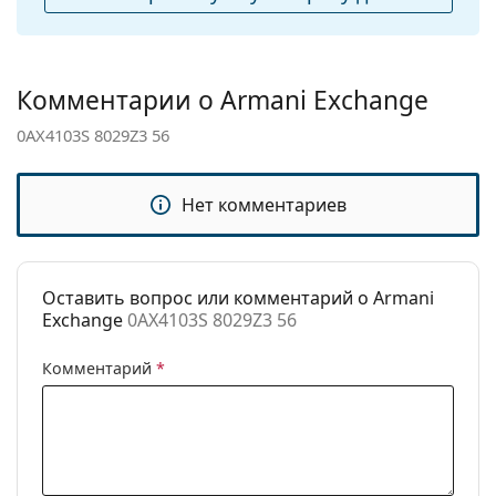
чистки:
Другое
Пол:
Мужские
Комментарии о Armani Exchange
Категория:
Солнцезащитные очки
0AX4103S 8029Z3 56
Бренд:
Armani Exchange
Использование:
Мода
Нет комментариев
Код:
0AX4103S 8029Z3 56
Оставить вопрос или комментарий о Armani
Exchange
0AX4103S 8029Z3 56
Комментарий
*