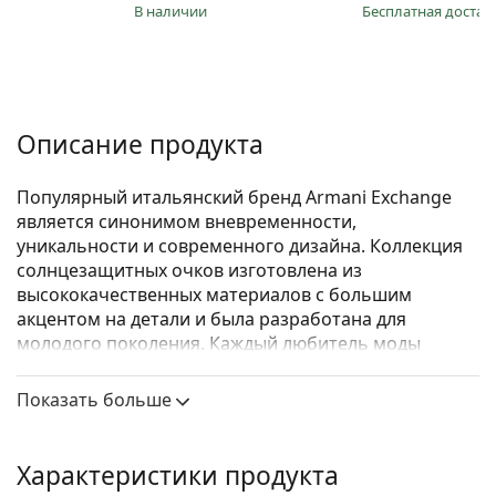
в наличии
Бесплатная достав
Описание продукта
Популярный итальянский бренд Armani Exchange
является синонимом вневременности,
уникальности и современного дизайна. Коллекция
солнцезащитных очков изготовлена из
высококачественных материалов с большим
акцентом на детали и была разработана для
молодого поколения. Каждый любитель моды
выберет из этой доступной коллекции
солнцезащитных очков Armani Exchange.
Показать больше
Armani Exchange 0AX4029S 811713 57
– женские
солнцезащитные очки.
Характеристики продукта
Посмотрите, как вы выглядите в этих