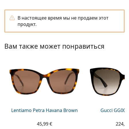
Persol
Prada
В настоящее время мы не продаем этот
продукт.
Все бренды
Вам также может понравиться
Lentiamo Petra Havana Brown
Gucci GG002
45,99 €
224,9