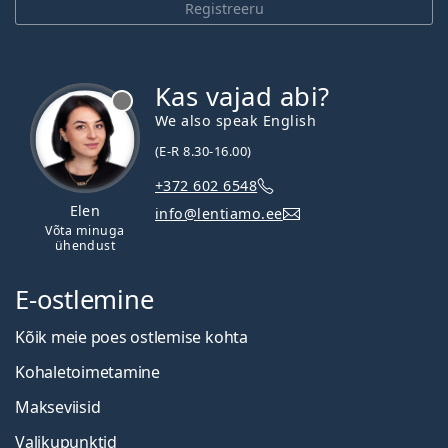
Registreeru
Kas vajad abi?
We also speak English
(E-R 8.30-16.00)
+372 602 6548
Elen
info@lentiamo.ee
Võta minuga
ühendust
E-ostlemine
Kõik meie poes ostlemise kohta
Kohaletoimetamine
Makseviisid
Valikupunktid