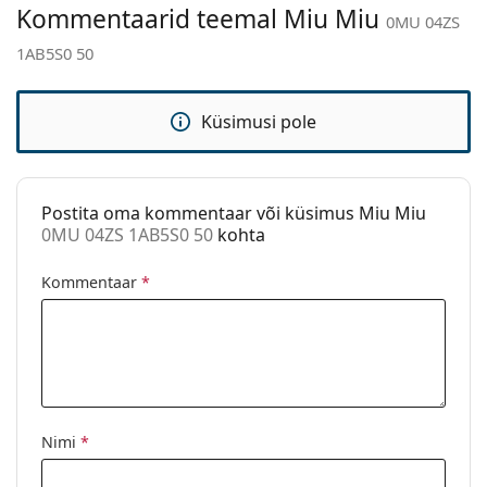
Kategooria:
Päikeseprillid
Kommentaarid teemal Miu Miu
0MU 04ZS
Kaubamärk:
Miu Miu
1AB5S0 50
Kasutamine:
Moe järgi
Kood:
0MU 04ZS 1AB5S0 50
Küsimusi pole
Retsept on
Jah
saadaval:
Postita oma kommentaar või küsimus Miu Miu
0MU 04ZS 1AB5S0 50
kohta
Kommentaar
*
Nimi
*