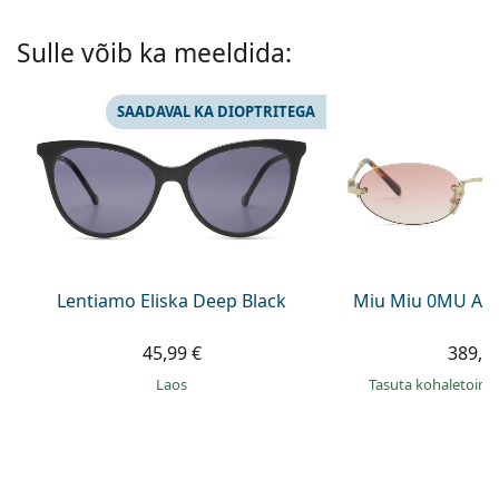
Persol
Sulle võib ka meeldida:
Prada
Avasta kõik
SAADAVAL KA DIOPTRITEGA
Lentiamo Eliska Deep Black
Miu Miu 0MU A5
45,99 €
389,9
Laos
Tasuta kohaletoim