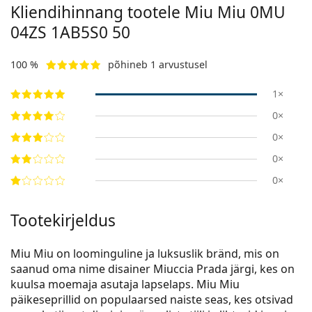
Kliendihinnang tootele Miu Miu
0MU
04ZS 1AB5S0 50
100 %
põhineb 1 arvustusel
1×
0×
0×
0×
0×
Tootekirjeldus
Miu Miu on loominguline ja luksuslik bränd, mis on
saanud oma nime disainer Miuccia Prada järgi, kes on
kuulsa moemaja asutaja lapselaps. Miu Miu
päikeseprillid on populaarsed naiste seas, kes otsivad