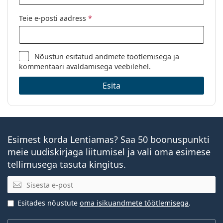
Teie e-posti aadress
*
Nõustun esitatud andmete
töötlemisega
ja
kommentaari avaldamisega veebilehel.
Esita
Esimest korda Lentiamas? Saa 50 boonuspunkti
meie uudiskirjaga liitumisel ja vali oma esimese
tellimusega tasuta kingitus.
E-posti aadress
Esitades nõustute
oma isikuandmete töötlemisega
.