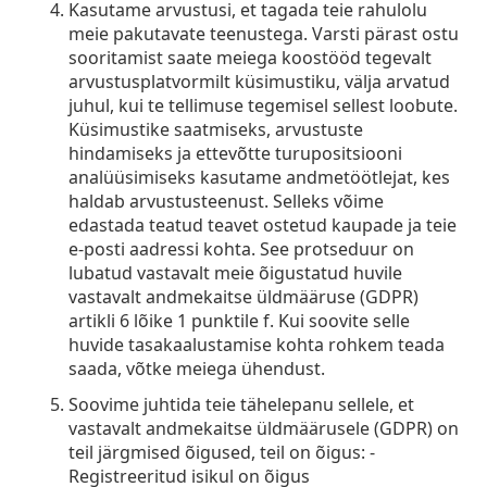
Kasutame arvustusi, et tagada teie rahulolu
meie pakutavate teenustega. Varsti pärast ostu
sooritamist saate meiega koostööd tegevalt
arvustusplatvormilt küsimustiku, välja arvatud
juhul, kui te tellimuse tegemisel sellest loobute.
Küsimustike saatmiseks, arvustuste
hindamiseks ja ettevõtte turupositsiooni
analüüsimiseks kasutame andmetöötlejat, kes
haldab arvustusteenust. Selleks võime
edastada teatud teavet ostetud kaupade ja teie
e-posti aadressi kohta. See protseduur on
lubatud vastavalt meie õigustatud huvile
vastavalt andmekaitse üldmääruse (GDPR)
artikli 6 lõike 1 punktile f. Kui soovite selle
huvide tasakaalustamise kohta rohkem teada
saada, võtke meiega ühendust.
Soovime juhtida teie tähelepanu sellele, et
vastavalt andmekaitse üldmäärusele (GDPR) on
teil järgmised õigused, teil on õigus: -
Registreeritud isikul on õigus