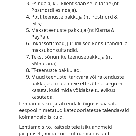
Esindaja, kui klient saab selle tarne (nt
Postnordi esindaja).
Postiteenuste pakkuja (nt Postnord &
GLS).
Makseteenuste pakkuja (nt Klarna &
PayPal).
Inkassofirmad, juriidilised konsultandid ja
maksukonsultandid.
Tekstisõnumite teenusepakkuja (nt
SMSbrana).
IT-teenuste pakkujad.
Muud teenuste, tarkvara või rakenduste
pakkujad, mida meie ettevõte praegu ei
kasuta, kuid mida võidakse tulevikus
kasutada.
Lentiamo s.r.o. jätab endale õiguse kaasata
eespool nimetatud kategooriatesse täiendavaid
kolmandaid isikuid.
Lentiamo s.r.o. kaitseb teie isikuandmeid
järgmiselt, mida kõik kolmandad isikud