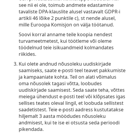
see nii ei ole, toimub andmete edastamine
tavaliste DPA-klauslite alusel vastavalt GDPR-i
artikli 46 lõike 2 punktile c), st nende alusel,
mille Euroopa Komisjon on välja töötanud.
Soovi korral anname teile koopia nendest
turvameetmetest, kui töötleme või oleme
töödelnud teie isikuandmeid kolmandates
riikides.
Kui olete andnud nõusoleku uudiskirjade
saamiseks, saate e-posti teel teavet pakkumiste
ja kampaaniate kohta. Teil on alati võimalus
oma nõusolek tagasi võtta, loobudes
uudiskirjade saamisest. Seda saate teha, võttes
meiega ühendust e-posti teel või klõpsates igas
sellises teates oleval lingil, et loobuda sellistest
saadetistest. Teie e-posti aadress kustutatakse
hiljemalt 3 aasta möödudes nõusoleku
andmisest, kui te ise ei otsusta seda perioodi
pikendada.