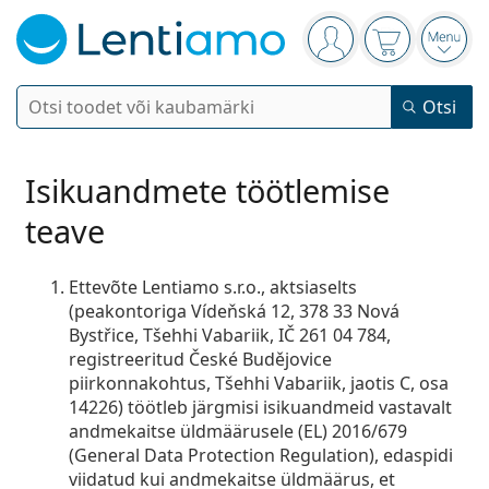
Navigeerimismenüü
Oled sisse logitud
Ostukorv on
Ava 
Otsi
Otsi
Logi sisse
Navigeerimismenüü
Kontaktläätsed
Isikuandmete töötlemise
teave
Kasutusaeg
Läätsevedelikud
Läätse tüüp
Ühepäevased läätsed
Ettevõte Lentiamo s.r.o., aktsiaselts
Tüüp
(peakontoriga Vídeňská 12, 378 33 Nová
Prillid
Bränd
Sfäärilised ja asfäärilised
Nädalased läätsed
Bystřice, Tšehhi Vabariik, IČ 261 04 784,
Maht
Universaalne läätsevedelik
registreeritud České Budějovice
Tarvikud
Acuvue
Toorilised astigmatismile
Kahenädalased läätsed
Tüübid
Pakkumised
Naised
Meeste
Lapsed
piirkonnakohtus, Tšehhi Vabariik, jaotis C, osa
Päikeseprillid
Mitmikpakk
50 kuni 120 ml
Peroksiidilahus
14226) töötleb järgmisi isikuandmeid vastavalt
Inspiratsioon ja näpunäited
Läätsevedelikud
Biofinity
Progressiivsed presbüoopia jaoks
Kuuajalised läätsed
Prillide tüüp
Uued tooted
andmekaitse üldmäärusele (EL) 2016/679
Kahene pakk
225 kuni 500 ml
Ilma säilitusaineteta
Tüübid
Pakkumised
Naised
Meeste
Lapsed
Kõik läätsed
(General Data Protection Regulation), edaspidi
Osta läätsed internetist
Sinise valguse filter
Silmatilgad
Dailies
Silikoonhüdrogeelläätsed
Bränd
Kvartaliläätsed
Prillid
Piiratud väljaanne
viidatud kui andmekaitse üldmäärus, et
Kolmene pakk