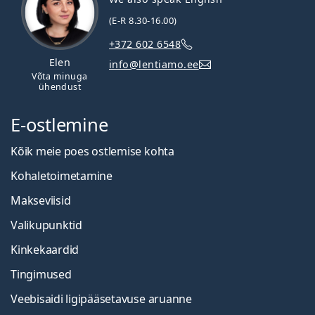
(E-R 8.30-16.00)
+372 602 6548
Elen
info@lentiamo.ee
Võta minuga
ühendust
E-ostlemine
Kõik meie poes ostlemise kohta
Kohaletoimetamine
Makseviisid
Valikupunktid
Kinkekaardid
Tingimused
Veebisaidi ligipääsetavuse aruanne