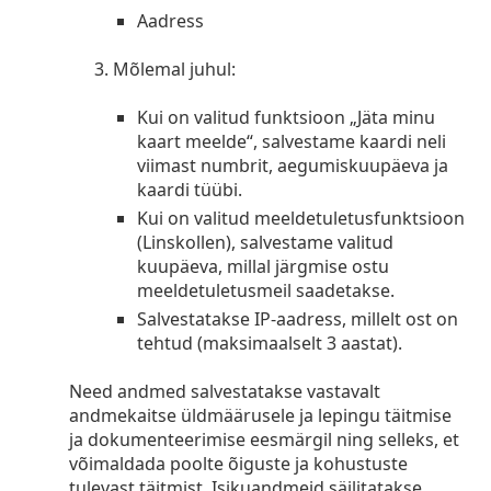
Persol
Aadress
Prada
Mõlemal juhul:
Avasta kõik
Kui on valitud funktsioon „Jäta minu
kaart meelde“, salvestame kaardi neli
viimast numbrit, aegumiskuupäeva ja
kaardi tüübi.
Kui on valitud meeldetuletusfunktsioon
(Linskollen), salvestame valitud
kuupäeva, millal järgmise ostu
meeldetuletusmeil saadetakse.
Salvestatakse IP-aadress, millelt ost on
tehtud (maksimaalselt 3 aastat).
Need andmed salvestatakse vastavalt
andmekaitse üldmäärusele ja lepingu täitmise
ja dokumenteerimise eesmärgil ning selleks, et
võimaldada poolte õiguste ja kohustuste
tulevast täitmist. Isikuandmeid säilitatakse