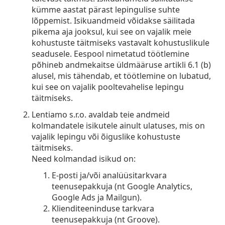
kümme aastat pärast lepingulise suhte
lõppemist. Isikuandmeid võidakse säilitada
pikema aja jooksul, kui see on vajalik meie
kohustuste täitmiseks vastavalt kohustuslikule
seadusele. Eespool nimetatud töötlemine
põhineb andmekaitse üldmääruse artikli 6.1 (b)
alusel, mis tähendab, et töötlemine on lubatud,
kui see on vajalik pooltevahelise lepingu
täitmiseks.
Lentiamo s.r.o. avaldab teie andmeid
kolmandatele isikutele ainult ulatuses, mis on
vajalik lepingu või õiguslike kohustuste
täitmiseks.
Need kolmandad isikud on:
E-posti ja/või analüüsitarkvara
teenusepakkuja (nt Google Analytics,
Google Ads ja Mailgun).
Klienditeeninduse tarkvara
teenusepakkuja (nt Groove).