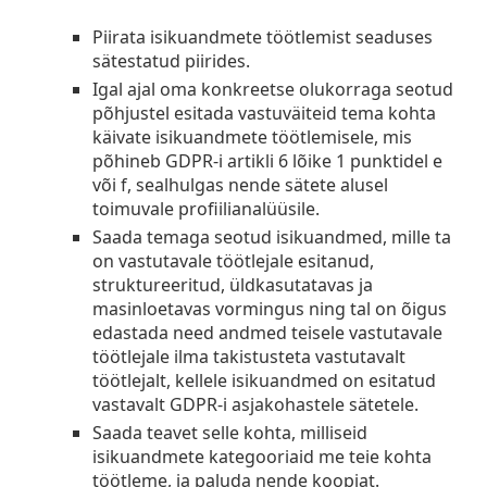
Piirata isikuandmete töötlemist seaduses
sätestatud piirides.
Igal ajal oma konkreetse olukorraga seotud
põhjustel esitada vastuväiteid tema kohta
käivate isikuandmete töötlemisele, mis
põhineb GDPR-i artikli 6 lõike 1 punktidel e
või f, sealhulgas nende sätete alusel
toimuvale profiilianalüüsile.
Saada temaga seotud isikuandmed, mille ta
on vastutavale töötlejale esitanud,
struktureeritud, üldkasutatavas ja
masinloetavas vormingus ning tal on õigus
edastada need andmed teisele vastutavale
töötlejale ilma takistusteta vastutavalt
töötlejalt, kellele isikuandmed on esitatud
vastavalt GDPR-i asjakohastele sätetele.
Saada teavet selle kohta, milliseid
isikuandmete kategooriaid me teie kohta
töötleme, ja paluda nende koopiat.