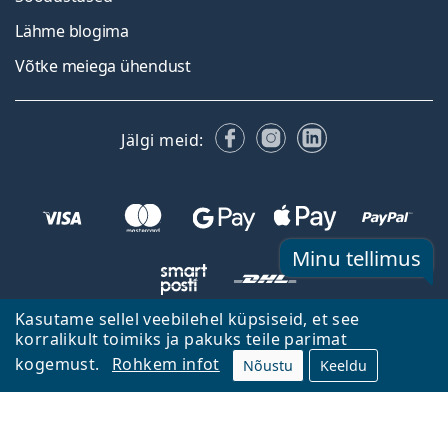
Lähme blogima
Võtke meiega ühendust
Facebook
Instagram
LinkedIn
Jälgi meid:
Minu tellimus
Kasutame sellel veebilehel küpsiseid, et see
korralikult toimiks ja pakuks teile parimat
Tagasi avalehele
Mine üles
kogemust.
Rohkem infot
Nõustu
Keeldu
Lentiamo.ee kuulub ja seda haldab Lentiamo s.r.o., Tšehhi
Siin teie jaoks viimased 18 aastat.