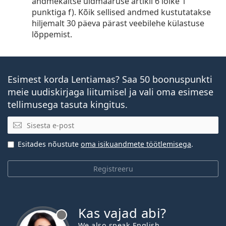
andmekaitse üldmääruse artikli 6 lõike 1
punktiga f). Kõik sellised andmed kustutatakse
hiljemalt 30 päeva pärast veebilehe külastuse
lõppemist.
Esimest korda Lentiamas? Saa 50 boonuspunkti
meie uudiskirjaga liitumisel ja vali oma esimese
tellimusega tasuta kingitus.
E-posti aadress
Esitades nõustute
oma isikuandmete töötlemisega
.
Registreeru
Kas vajad abi?
We also speak English