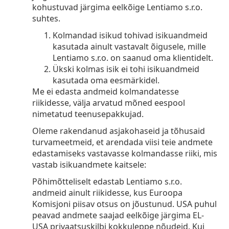
kohustuvad järgima eelkõige Lentiamo s.r.o.
suhtes.
Kolmandad isikud tohivad isikuandmeid
kasutada ainult vastavalt õigusele, mille
Lentiamo s.r.o. on saanud oma klientidelt.
Ükski kolmas isik ei tohi isikuandmeid
kasutada oma eesmärkidel.
Me ei edasta andmeid kolmandatesse
riikidesse, välja arvatud mõned eespool
nimetatud teenusepakkujad.
Oleme rakendanud asjakohaseid ja tõhusaid
turvameetmeid, et arendada viisi teie andmete
edastamiseks vastavasse kolmandasse riiki, mis
vastab isikuandmete kaitsele:
Põhimõtteliselt edastab Lentiamo s.r.o.
andmeid ainult riikidesse, kus Euroopa
Komisjoni piisav otsus on jõustunud. USA puhul
peavad andmete saajad eelkõige järgima EL-
USA privaatsuskilbi kokkuleppe nõudeid. Kui