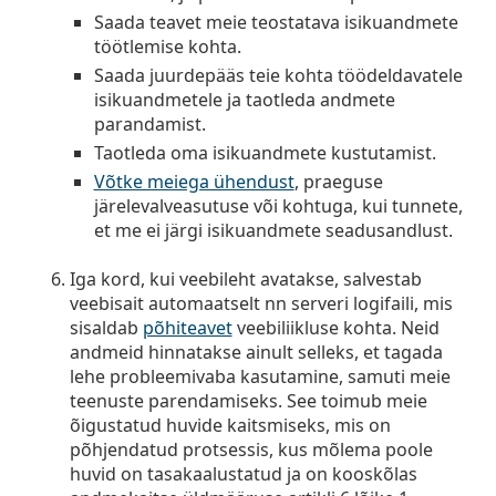
Saada teavet meie teostatava isikuandmete
töötlemise kohta.
Saada juurdepääs teie kohta töödeldavatele
isikuandmetele ja taotleda andmete
parandamist.
Taotleda oma isikuandmete kustutamist.
Võtke meiega ühendust
, praeguse
järelevalveasutuse või kohtuga, kui tunnete,
et me ei järgi isikuandmete seadusandlust.
Iga kord, kui veebileht avatakse, salvestab
veebisait automaatselt nn serveri logifaili, mis
sisaldab
põhiteavet
veebiliikluse kohta. Neid
andmeid hinnatakse ainult selleks, et tagada
lehe probleemivaba kasutamine, samuti meie
teenuste parendamiseks. See toimub meie
õigustatud huvide kaitsmiseks, mis on
põhjendatud protsessis, kus mõlema poole
huvid on tasakaalustatud ja on kooskõlas