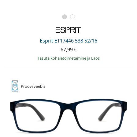
Esprit ET17446 538 52/16
67,99 €
Tasuta kohaletoimetamine
ja
Laos
Proovi
veebis