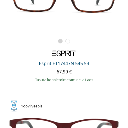
Esprit ET17447N 545 53
67,99 €
Tasuta kohaletoimetamine
ja
Laos
Proovi
veebis