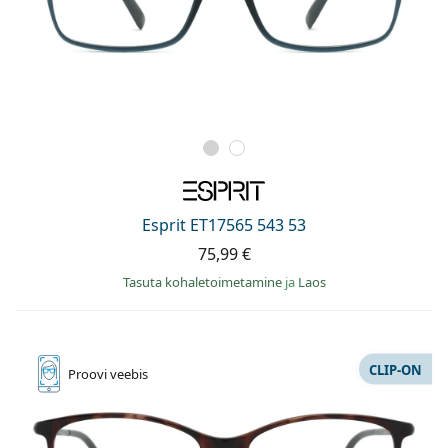
Esprit ET17565 543 53
75,99 €
Tasuta kohaletoimetamine
ja
Laos
CLIP-ON
Proovi
veebis