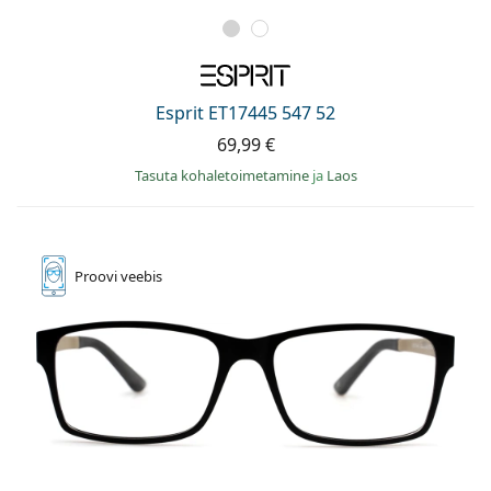
Esprit ET17445 547 52
69,99 €
Tasuta kohaletoimetamine
ja
Laos
Proovi
veebis