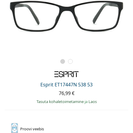
Esprit ET17447N 538 53
76,99 €
Tasuta kohaletoimetamine
ja
Laos
Proovi
veebis