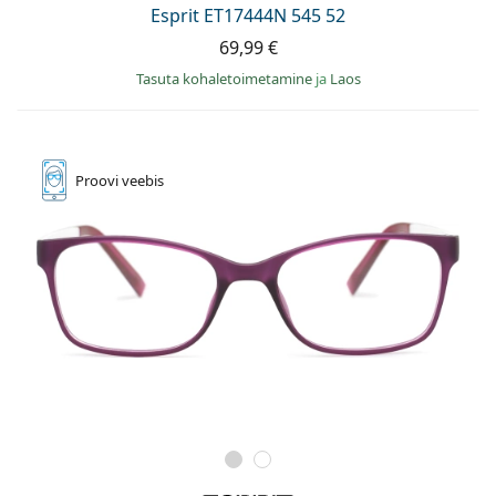
Esprit ET17444N 545 52
69,99 €
Tasuta kohaletoimetamine
ja
Laos
Proovi
veebis