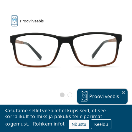
Proovi
veebis
Proovi
veebis
Kasutame sellel veebilehel küpsiseid, et see
korralikult toimiks ja pakuks teile parimat
Esprit ET17524 535 56
kogemust.
Rohkem infot
Nõustu
Keeldu
139,99 €