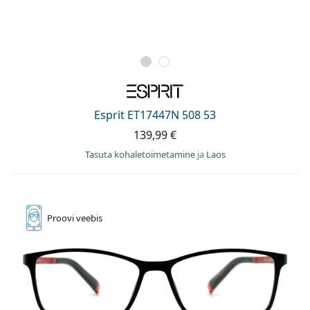
Esprit ET17447N 508 53
139,99 €
Tasuta kohaletoimetamine
ja
Laos
Proovi
veebis