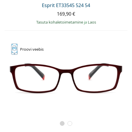
Persol
Esprit ET33545 524 54
169,90 €
Prada
Tasuta kohaletoimetamine
ja
Laos
Avasta kõik
Proovi
veebis