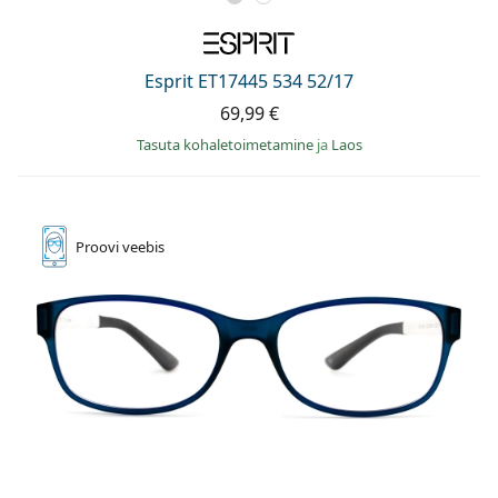
Esprit ET17445 534 52/17
69,99 €
Tasuta kohaletoimetamine
ja
Laos
Proovi
veebis