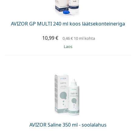
Persol
Prada
AVIZOR GP MULTI 240 ml koos läätsekonteineriga
Avasta kõik
10,99 €
0,46 €
10 ml kohta
Laos
AVIZOR Saline 350 ml - soolalahus