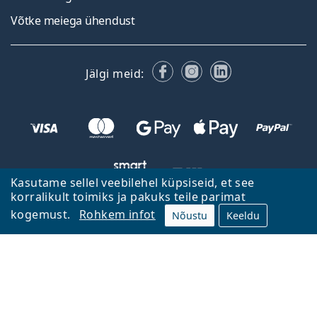
Võtke meiega ühendust
Facebook
Instagram
LinkedIn
Jälgi meid:
Kasutame sellel veebilehel küpsiseid, et see
korralikult toimiks ja pakuks teile parimat
kogemust.
Rohkem infot
Tagasi avalehele
Mine üles
Nõustu
Keeldu
Lentiamo.ee kuulub ja seda haldab Lentiamo s.r.o., Tšehhi
Siin teie jaoks viimased 18 aastat.