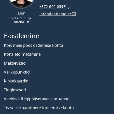
+372 602 6548
Elen
info@lentiamo.ee
Võta minuga
ühendust
E-ostlemine
Kõik meie poes ostlemise kohta
Kohaletoimetamine
Makseviisid
Valikupunktid
Kinkekaardid
Tingimused
Veebisaidi ligipääsetavuse aruanne
Teave isikuandmete töötlemise kohta