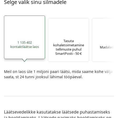
Selge valik sinu silmadele
Tasuta
1 135 402
kohaletoimetamine
kontaktläätse laos
Madalad h
tellimuste puhul
SmartPosti - 50 €
Meil on laos üle 1 miljoni paari läätsi, mida saame kohe välja
saata, st 24 tunni jooksul lähimal tööpäeval.
Läätsevedelikke kasutatakse läätsede puhastamiseks
ja hooldamiseks. Läätsede parimaks hooldamiseks on