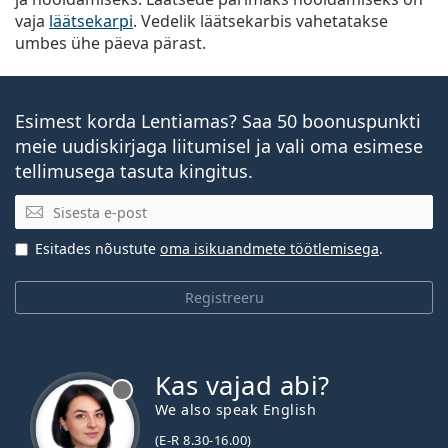
vaja
läätsekarpi
. Vedelik läätsekarbis vahetatakse
umbes ühe päeva pärast.
Esimest korda Lentiamas? Saa 50 boonuspunkti
meie uudiskirjaga liitumisel ja vali oma esimese
tellimusega tasuta kingitus.
E-posti aadress
Esitades nõustute
oma isikuandmete töötlemisega
.
Registreeru
Kas vajad abi?
We also speak English
(E-R 8.30-16.00)