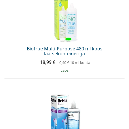
Biotrue Multi-Purpose 480 ml koos
läätsekonteineriga
18,99 €
0,40 €
10 ml kohta
Laos