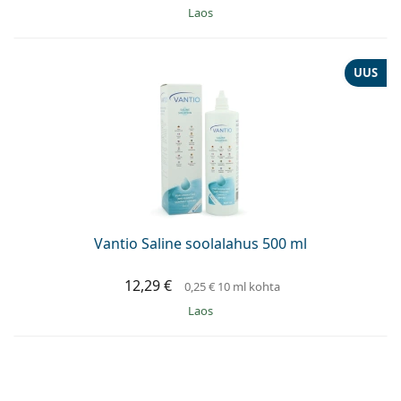
Laos
UUS
Vantio Saline soolalahus 500 ml
12,29 €
0,25 €
10 ml kohta
Laos