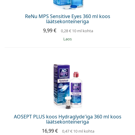
ReNu MPS Sensitive Eyes 360 ml koos
läätsekonteineriga
9,99 €
0,28 €
10 ml kohta
Laos
AOSEPT PLUS koos Hydraglyde'iga 360 ml koos
läätsekonteineriga
16,99 €
0,47 €
10 ml kohta