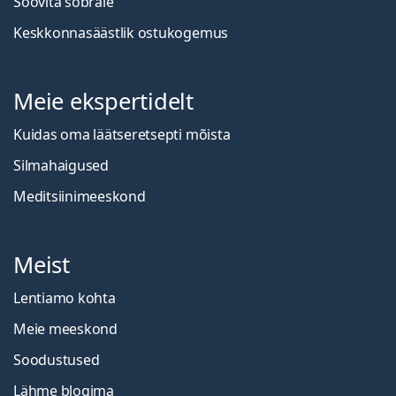
Soovita sõbrale
Keskkonnasäästlik ostukogemus
Meie ekspertidelt
Kuidas oma läätseretsepti mõista
Silmahaigused
Meditsiinimeeskond
Meist
Lentiamo kohta
Meie meeskond
Soodustused
Lähme blogima