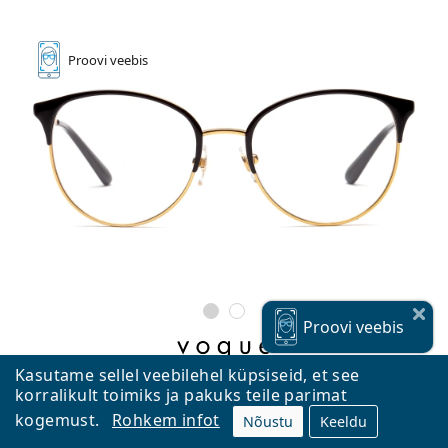
Proovi
veebis
Proovi
veebis
Kasutame sellel veebilehel küpsiseid, et see
korralikult toimiks ja pakuks teile parimat
Vogue 0VO4108 280
kogemust.
Rohkem infot
Nõustu
Keeldu
117,90 €