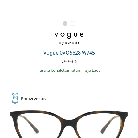
Vogue 0VO5628 W745
79,99 €
Tasuta kohaletoimetamine
ja
Laos
Proovi
veebis