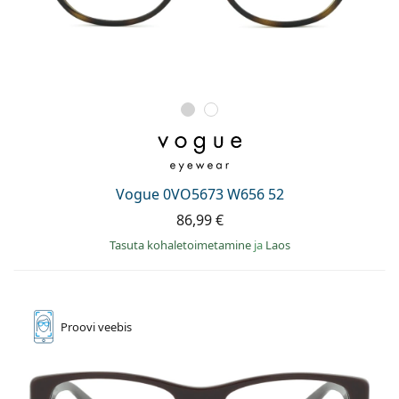
Vogue 0VO5673 W656 52
86,99 €
Tasuta kohaletoimetamine
ja
Laos
Proovi
veebis