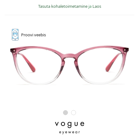
Tasuta kohaletoimetamine
ja
Laos
Proovi
veebis