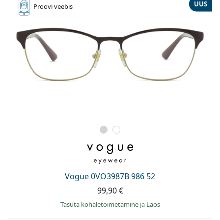
UUS
Proovi
veebis
Vogue 0VO3987B 986 52
99,90 €
Tasuta kohaletoimetamine
ja
Laos