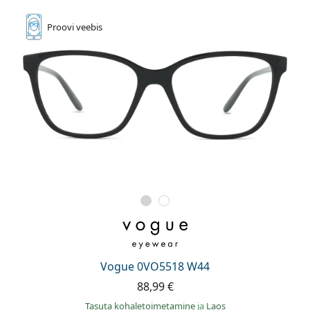
Proovi
veebis
Vogue 0VO5518 W44
88,99 €
Tasuta kohaletoimetamine
ja
Laos