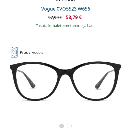
Vogue 0VO5523 W656
58,79 €
97,99 €
Tasuta kohaletoimetamine
ja
Laos
Proovi
veebis