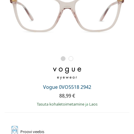
Vogue 0VO5518 2942
88,99 €
Tasuta kohaletoimetamine
ja
Laos
Proovi
veebis