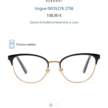
Persol
Vogue 0VO5276 2736
Prada
108,90 €
Avasta kõik
Tasuta kohaletoimetamine
ja
Laos
Proovi
veebis