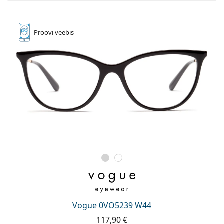
Proovi
veebis
Vogue 0VO5239 W44
117,90 €