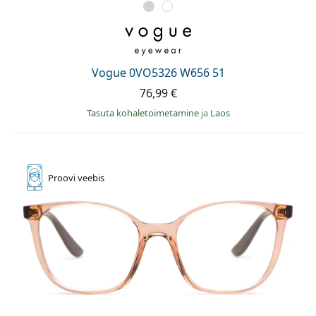
Vogue 0VO5326 W656 51
76,99 €
Tasuta kohaletoimetamine
ja
Laos
Proovi
veebis