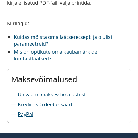
kirjale lisatud PDF-faili välja printida.
Kiirlingid:
Kuidas mõista oma läätseretsepti ja olulisi
parameetreid?
Mis on optikute oma kaubamärkide
kontaktläätsed?
Maksevõimalused
Ülevaade maksevõimalustest
Krediit- või deebetkaart
PayPal