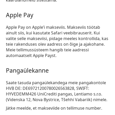
kaardiandmeid sisestama.
Persol
Prada
Apple Pay
Avasta kõik
Apple Pay on Apple’i makseviis. Makseviis töötab
ainult siis, kui kasutate Safari veebibrauserit. Kui
valite selle makseviisi, pidage meeles kontrollida, kas
teie rakenduses olev aadress on õige ja ajakohane.
Meie tellimussüsteem hangib teie aadressi
automaatselt Apple Payst.
Pangaülekanne
Saate tasuda
pangaülekandega
meie pangakontole
HVB DE: DE69721200780026563828, SWIFT:
HYVEDEMM426 UniCrediti pangas, Lentiamo s.r.o.
(Videnska 12, Nova Bystrice, Tšehhi Vabariik) nimele.
Jätke meelde, et
makseviide on tellimuse number
.