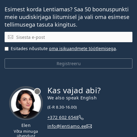
Esimest korda Lentiamas? Saa 50 boonuspunkti
meie uudiskirjaga liitumisel ja vali oma esimese
tellimusega tasuta kingitus.
E-posti aadress
Esitades nõustute
oma isikuandmete töötlemisega
.
Registreeru
Kas vajad abi?
We also speak English
(E-R 8.30-16.00)
+372 602 6548
Elen
info@lentiamo.ee
Võta minuga
ühendust