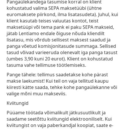
Pangaülekandega tasumise korral on klient
kohustatud
valima SEPA maksetüübi
(ühtne
euromaksete piirkond, ilma lisatasudeta). Juhul, kui
klient kasutab teises valuutas kontot, teist
maksetüüpi või tema pank ei paku SEPA makseid,
jätab Lentiamo endale õiguse nõuda kliendilt
lisatasu, mis võrdub sellisest maksest saadud ja
panga võetud komisjonitasude summaga. Sellised
tasud võivad varieeruda olenevalt iga panga tasust
(umbes 3,90 kuni 20 eurot). Klient on kohustatud
tasuma vahe tellimuse töötlemiseks.
Pange tähele: tellimus saadetakse kohe pärast
makse laekumist! Kui teil on vaja tellitud kaupu
kiiresti kätte saada, tehke kohe pangaülekanne või
valige mõni muu makseviis.
Kviitungid
Püüame töötada võimalikult jätkusuutlikult ja
saadame seetõttu kviitungid elektrooniliselt. Kui
kviitungist on vaja paberkandjal koopiat, saate e-