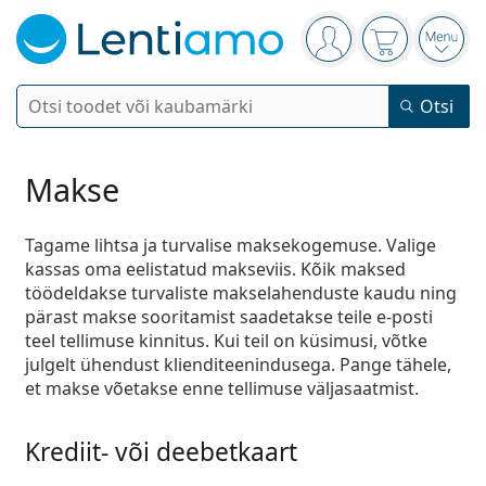
Navigeerimismenüü
Oled sisse logitud
Ostukorv on
Ava 
Otsi
Otsi
Logi sisse
Navigeerimismenüü
Kontaktläätsed
Makse
Kasutusaeg
Tagame lihtsa ja turvalise maksekogemuse. Valige
Läätsevedelikud
kassas oma eelistatud makseviis. Kõik maksed
Läätse tüüp
Ühepäevased läätsed
töödeldakse turvaliste makselahenduste kaudu ning
Tüüp
Prillid
pärast makse sooritamist saadetakse teile e-posti
Bränd
Sfäärilised ja asfäärilised
Nädalased läätsed
teel tellimuse kinnitus. Kui teil on küsimusi, võtke
Maht
Universaalne läätsevedelik
julgelt ühendust klienditeenindusega. Pange tähele,
Tarvikud
Acuvue
Toorilised astigmatismile
Kahenädalased läätsed
Tüübid
Pakkumised
Naised
Meeste
Lapsed
Päikeseprillid
et makse võetakse enne tellimuse väljasaatmist.
Mitmikpakk
50 kuni 120 ml
Peroksiidilahus
Inspiratsioon ja näpunäited
Läätsevedelikud
Biofinity
Progressiivsed presbüoopia jaoks
Kuuajalised läätsed
Prillide tüüp
Uued tooted
Kahene pakk
225 kuni 500 ml
Ilma säilitusaineteta
Tüübid
Pakkumised
Naised
Meeste
Lapsed
Krediit- või deebetkaart
Kõik läätsed
Osta läätsed internetist
Sinise valguse filter
Silmatilgad
Dailies
Silikoonhüdrogeelläätsed
Bränd
Kvartaliläätsed
Prillid
Piiratud väljaanne
Kolmene pakk