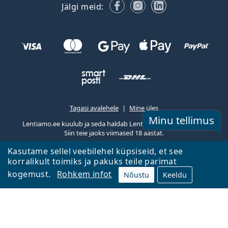
Facebook
Instagram
LinkedIn
Jälgi meid:
Tagasi avalehele
Mine üles
Minu tellimus
Lentiamo.ee kuulub ja seda haldab Lentiamo s.r.o., Tšehhi
Siin teie jaoks viimased 18 aastat.
Kasutame sellel veebilehel küpsiseid, et see
korralikult toimiks ja pakuks teile parimat
kogemust.
Rohkem infot
Nõustu
Keeldu