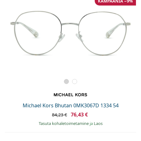
KAMPAANIA −9%
Michael Kors Bhutan 0MK3067D 1334 54
76,43 €
84,23 €
Tasuta kohaletoimetamine
ja
Laos