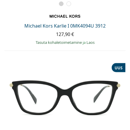
Michael Kors Karlie I 0MK4094U 3912
127,90 €
Tasuta kohaletoimetamine
ja
Laos
UUS