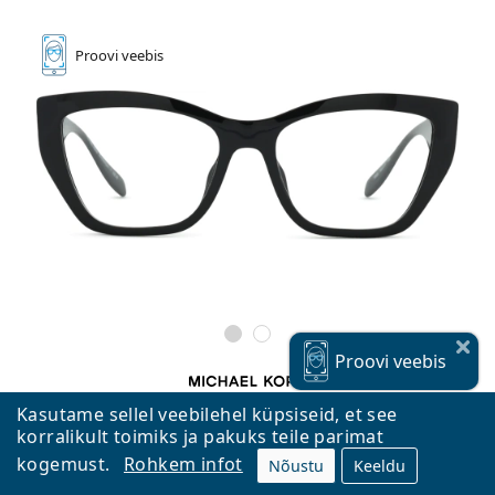
Proovi
veebis
Proovi
veebis
Kasutame sellel veebilehel küpsiseid, et see
Michael Kors Puglia 0MK4149U 3005 54
korralikult toimiks ja pakuks teile parimat
124,90 €
kogemust.
Rohkem infot
Nõustu
Keeldu
Tasuta kohaletoimetamine
ja
Laos