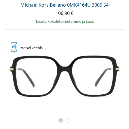
Persol
Michael Kors Bellano 0MK4164U 3005 54
106,90 €
Prada
Tasuta kohaletoimetamine
ja
Laos
Avasta kõik
Proovi
veebis