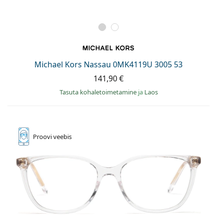
Michael Kors Nassau 0MK4119U 3005 53
141,90 €
Tasuta kohaletoimetamine
ja
Laos
Proovi
veebis