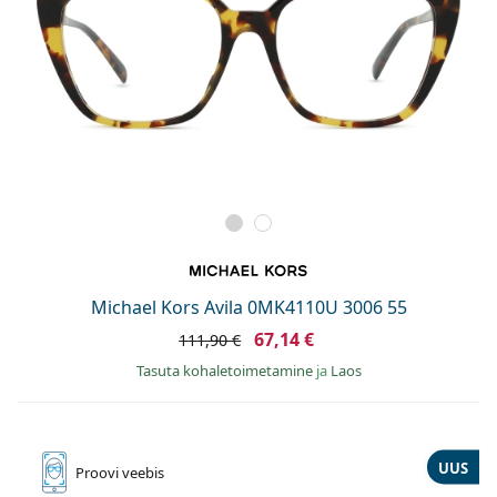
Michael Kors Avila 0MK4110U 3006 55
67,14 €
111,90 €
Tasuta kohaletoimetamine
ja
Laos
UUS
Proovi
veebis