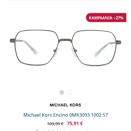
KAMPAANIA −27%
Michael Kors Encino 0MK3093 1002 57
75,91 €
103,99 €