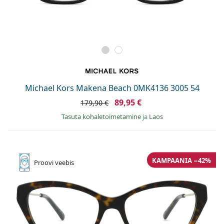
Michael Kors Makena Beach 0MK4136 3005 54
89,95 €
179,90 €
Tasuta kohaletoimetamine
ja
Laos
KAMPAANIA −42%
Proovi
veebis