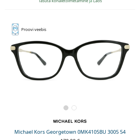
Tasuta kohaletoimetamine
ja
Laos
Proovi
veebis
Michael Kors Georgetown 0MK4105BU 3005 54