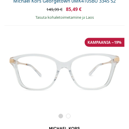
Michael Kors Georgetown 0MK4105BU 3345 52
85,49 €
149,99 €
Tasuta kohaletoimetamine
ja
Laos
KAMPAANIA −19%