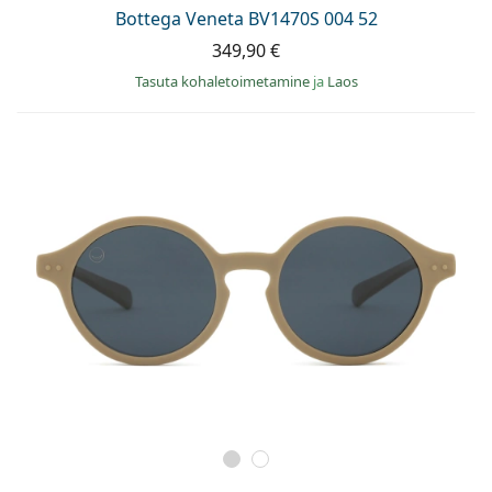
Persol
Bottega Veneta BV1470S 004 52
349,90 €
Prada
Tasuta kohaletoimetamine
ja
Laos
Avasta kõik