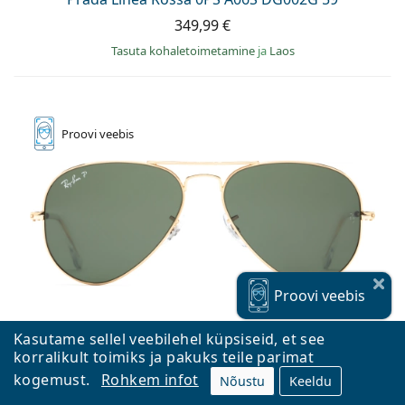
349,99 €
Tasuta kohaletoimetamine
ja
Laos
Proovi
veebis
Proovi
veebis
Kasutame sellel veebilehel küpsiseid, et see
korralikult toimiks ja pakuks teile parimat
kogemust.
Rohkem infot
Nõustu
Keeldu