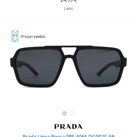
Laos
Proovi
veebis
Prada Linea Rossa 0PS A06S DG002G 59