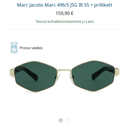
Persol
Marc Jacobs Marc 496/S J5G IR 55 + prillikett
159,90 €
Prada
Tasuta kohaletoimetamine
ja
Laos
Avasta kõik
Proovi
veebis