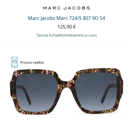
Marc Jacobs Marc 724/S 807 9O 54
125,90 €
Tasuta kohaletoimetamine
ja
Laos
Proovi
veebis