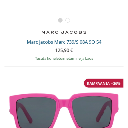
Marc Jacobs Marc 739/S 08A 9O 54
125,90 €
Tasuta kohaletoimetamine
ja
Laos
KAMPAANIA −36%