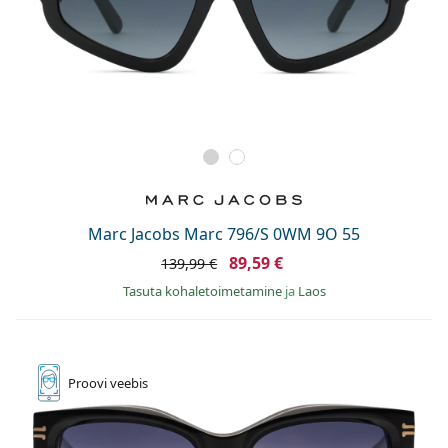
Marc Jacobs Marc 796/S 0WM 9O 55
89,59 €
139,99 €
Tasuta kohaletoimetamine
ja
Laos
Proovi
veebis