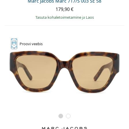
Marc Jacobs Marc 717/S 003 SE 58
179,90 €
Tasuta kohaletoimetamine
ja
Laos
Proovi
veebis