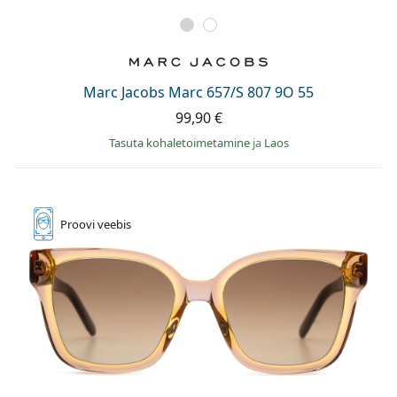
Marc Jacobs Marc 657/S 807 9O 55
99,90 €
Tasuta kohaletoimetamine
ja
Laos
Proovi
veebis