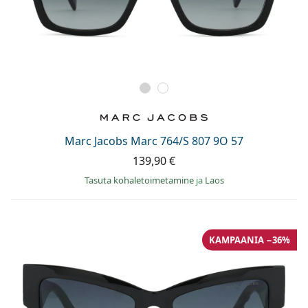
Marc Jacobs Marc 764/S 807 9O 57
139,90 €
Tasuta kohaletoimetamine
ja
Laos
KAMPAANIA −36%