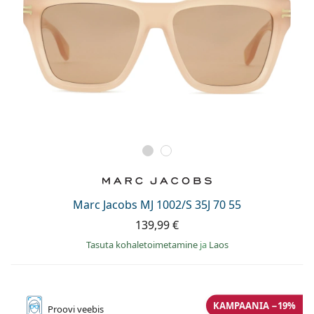
Marc Jacobs MJ 1002/S 35J 70 55
139,99 €
Tasuta kohaletoimetamine
ja
Laos
KAMPAANIA −19%
Proovi
veebis