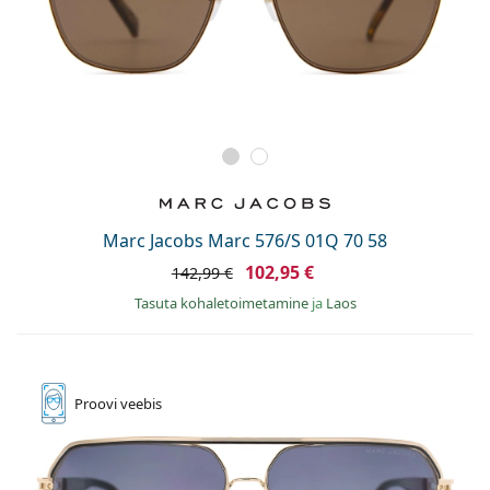
Marc Jacobs Marc 576/S 01Q 70 58
102,95 €
142,99 €
Tasuta kohaletoimetamine
ja
Laos
Proovi
veebis