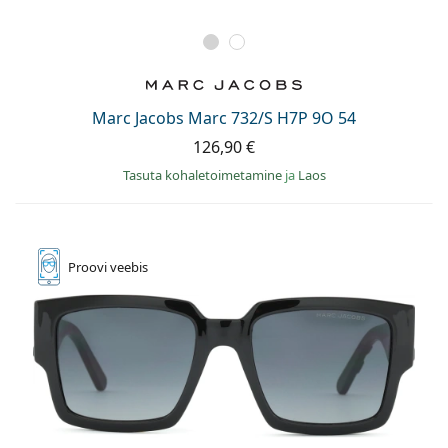
Marc Jacobs Marc 732/S H7P 9O 54
126,90 €
Tasuta kohaletoimetamine
ja
Laos
Proovi
veebis