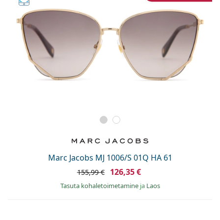
Marc Jacobs MJ 1006/S 01Q HA 61
126,35 €
155,99 €
Tasuta kohaletoimetamine
ja
Laos