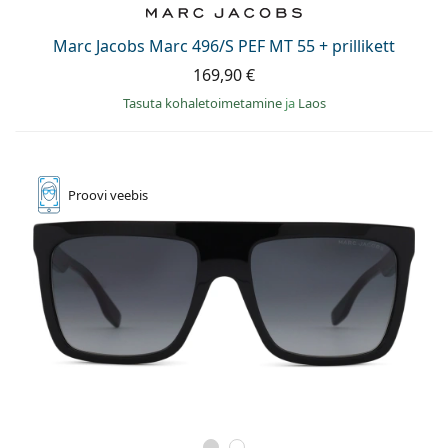
Marc Jacobs Marc 496/S PEF MT 55 + prillikett
169,90 €
Tasuta kohaletoimetamine
ja
Laos
Proovi
veebis