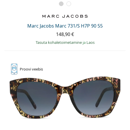
Marc Jacobs Marc 731/S H7P 90 55
148,90 €
Tasuta kohaletoimetamine
ja
Laos
Proovi
veebis