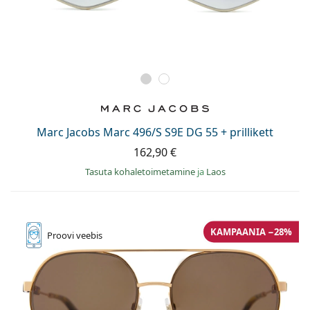
Marc Jacobs Marc 496/S S9E DG 55 + prillikett
162,90 €
Tasuta kohaletoimetamine
ja
Laos
KAMPAANIA −28%
Proovi
veebis