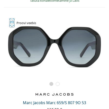
Tasuta kohaletoimetamine
ja
Laos
Proovi
veebis
Marc Jacobs Marc 659/S 807 9O 53