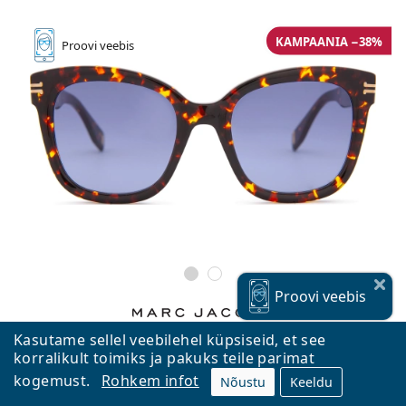
KAMPAANIA −38%
Proovi
veebis
Proovi
veebis
Kasutame sellel veebilehel küpsiseid, et see
Marc Jacobs MJ 1012/S 086 GB 52
korralikult toimiks ja pakuks teile parimat
112,15 €
180,90 €
kogemust.
Rohkem infot
Nõustu
Keeldu
Tasuta kohaletoimetamine
ja
Laos