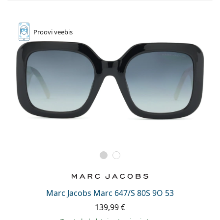
Proovi
veebis
Marc Jacobs Marc 647/S 80S 9O 53
139,99 €