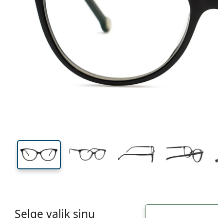
131 mm
Laius
Läätse
laius
41 mm
53 mm
Läätse kõrgus
Läätse laius
Selge valik sinu