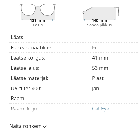
inimestele.
Arvutiprillide raam on valmistatud atsetaadist, mis
131 mm
140 mm
Aksessuaarid
Laius
Sanga pikkus
Arvutiprillid tarnitakse originaalkarbis. Karbi värv ja
Lääts
Komplekti kuuluv puhastuslapp sobib ideaalselt arv
tähele, et mõned mudelid võivad puhastuslapi asemel 
Fotokromaatiline:
Ei
Avastage kogu
sinise valguse prillide
valik, et leida ro
Läätse kõrgus:
41 mm
Läätse laius:
53 mm
Läätse materjal:
Plast
UV-filter 400:
Jah
Raam
Raami kuju:
Cat Eye
Raami värv:
Must
Näita rohkem
Raami materjal:
Atsetaat