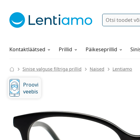
Otsi
Logi sisse
Navigeerimismenüü
Läätsevedelikud
Kõik meie juures ostlemisest
Kontaktläätsed
Prillid
Päikeseprillid
Sini
Sinise valguse filtriga prillid
Naised
Lentiamo
Proovi
veebis