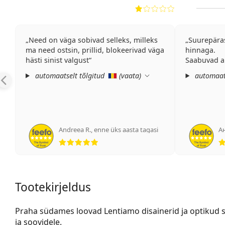
Need on väga sobivad selleks, milleks
Suurepäras
ma need ostsin, prillid, blokeerivad väga
hinnaga.
hästi sinist valgust
Saabuvad a
automaatselt tõlgitud
(
vaata
)
automaats
Andreea R.
,
enne üks aasta tagasi
А
Hinnang 5 viiest
Tootekirjeldus
Praha südames loovad Lentiamo disainerid ja optikud sin
ja soovidele.