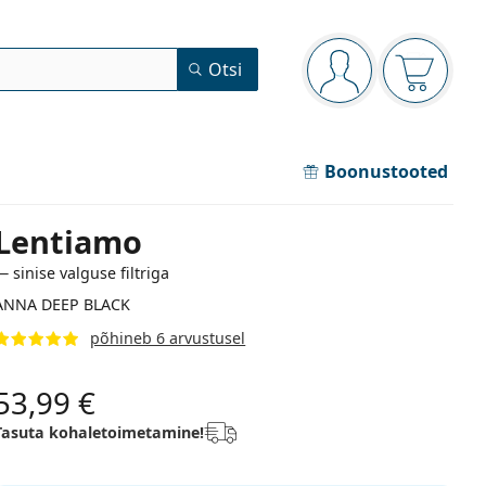
Navigeerimismenüü
Otsi
Oled sisse logitud
Ostukorv
Boonustooted
Lentiamo
— sinise valguse filtriga
ANNA DEEP BLACK
põhineb 6 arvustusel
53,99 €
Tasuta kohaletoimetamine!