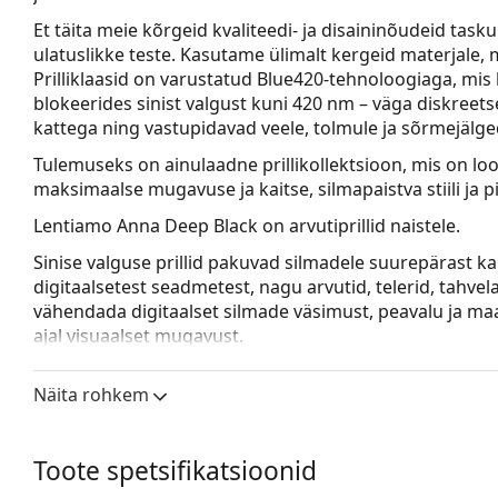
Et täita meie kõrgeid kvaliteedi- ja disaininõudeid tas
ulatuslikke teste. Kasutame
ülimalt kergeid materjale
, 
Prilliklaasid on varustatud
Blue420-tehnoloogiaga
, mis
blokeerides sinist valgust kuni 420 nm – väga diskreets
kattega ning vastupidavad veele, tolmule ja sõrmejälge
Tulemuseks on ainulaadne prillikollektsioon, mis on lo
maksimaalse mugavuse ja kaitse, silmapaistva stiili ja 
Lentiamo Anna Deep Black
on arvutiprillid naistele.
Sinise valguse prillid pakuvad silmadele suurepärast kait
digitaalsetest seadmetest, nagu arvutid, telerid, tahvelar
vähendada digitaalset silmade väsimust, peavalu ja ma
ajal visuaalset mugavust.
Vaata, kuidas sa näed nendes prillides välja Lentiamo 
Näita rohkem
Prilliraam
Raami must värv sobib ideaalselt jaheda nahatooni 
Toote spetsifikatsioonid
juustega.
Kassisilmakujulised raamid sobivad ideaalselt ovaal