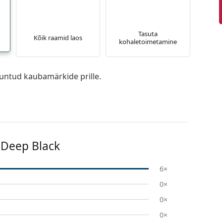
Tasuta
Kõik raamid laos
kohaletoimetamine
untud kaubamärkide prille.
Deep Black
6×
0×
0×
0×