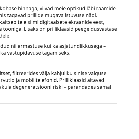
kukohase hinnaga, viivad meie optikud läbi raamide
mis tagavad prillide mugava istuvuse näol.
 kaitseb teie silmi digitaalsete ekraanide eest,
e tooniga. Lisaks on prilliklaasid peegeldusvastase
dele.
odud nii armastuse kui ka asjatundlikkusega –
pika vastupidavuse tagamiseks.
set, filtreerides välja kahjuliku sinise valguse
vutid ja mobiiltelefonid. Prilliklaasid aitavad
akula degeneratsiooni riski – parandades samal
virtuaalse proovimisfunktsiooniga.
ning heledate blondide, helepruunide või mustade
se, südamekujulise või teemantkujulise näoga