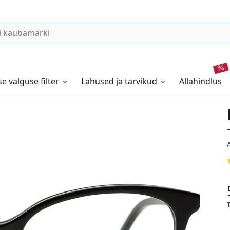
se valguse filter
Lahused ja tarvikud
allahindlus