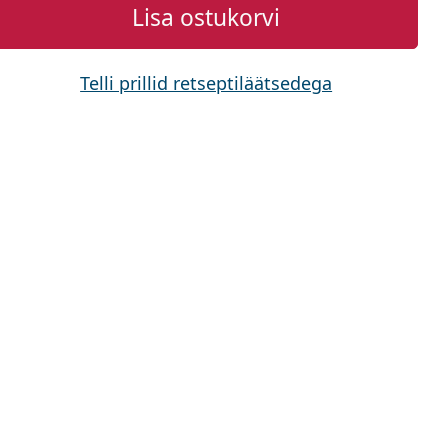
Lisa ostukorvi
Telli prillid retseptiläätsedega