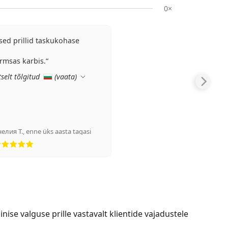
0×
ed prillid taskukohase
rmsas karbis.
elt tõlgitud
(
vaata
)
нелия Т.
,
enne üks aasta tagasi
Hinnang 5 viiest
ise valguse prille vastavalt klientide vajadustele