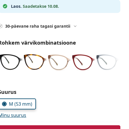
Laos.
Saadetakse 10.08.
30-päevane raha tagasi garantii
Rohkem värvikombinatsioone
Vali parameetrid
Suurus
M (53 mm)
Minu suurus