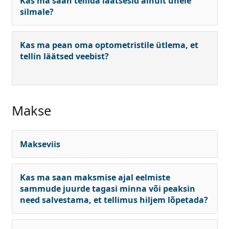
Kas ma saan tellida läätsesid ainult ühele
Persol
silmale?
Prada
Kas ma pean oma optometristile ütlema, et
Avasta kõik
tellin läätsed veebist?
Makse
Makseviis
Kas ma saan maksmise ajal eelmiste
sammude juurde tagasi minna või peaksin
need salvestama, et tellimus hiljem lõpetada?