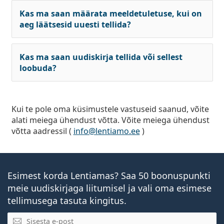
Kas ma saan määrata meeldetuletuse, kui on
aeg läätsesid uuesti tellida?
Kas ma saan uudiskirja tellida või sellest
loobuda?
Kui te pole oma küsimustele vastuseid saanud, võite
alati meiega ühendust võtta. Võite meiega ühendust
võtta aadressil (
info@lentiamo.ee
)
Esimest korda Lentiamas? Saa 50 boonuspunkti
meie uudiskirjaga liitumisel ja vali oma esimese
tellimusega tasuta kingitus.
E-posti aadress