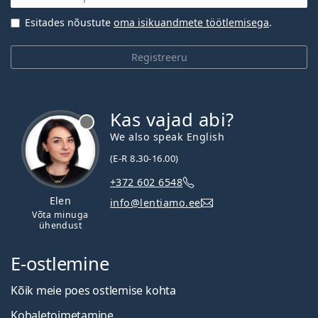
Esitades nõustute
oma isikuandmete töötlemisega
.
Registreeru
Kas vajad abi?
We also speak English
(E-R 8.30-16.00)
+372 602 6548
Elen
info@lentiamo.ee
Võta minuga
ühendust
E-ostlemine
Kõik meie poes ostlemise kohta
Kohaletoimetamine