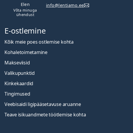
Elen
info@lentiamo.ee
Võta minuga
ühendust
E-ostlemine
Kõik meie poes ostlemise kohta
Kohaletoimetamine
Makseviisid
Valikupunktid
Kinkekaardid
Tingimused
Veebisaidi ligipääsetavuse aruanne
Teave isikuandmete töötlemise kohta