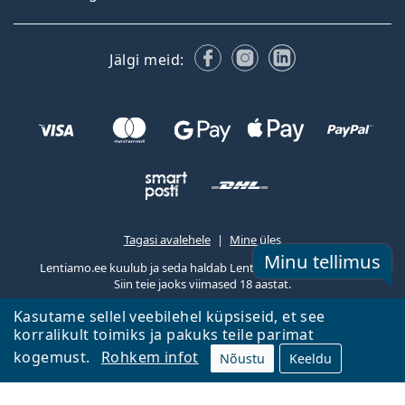
Facebook
Instagram
LinkedIn
Jälgi meid:
Tagasi avalehele
Mine üles
Minu tellimus
Lentiamo.ee kuulub ja seda haldab Lentiamo s.r.o., Tšehhi
Siin teie jaoks viimased 18 aastat.
Kasutame sellel veebilehel küpsiseid, et see
korralikult toimiks ja pakuks teile parimat
kogemust.
Rohkem infot
Nõustu
Keeldu