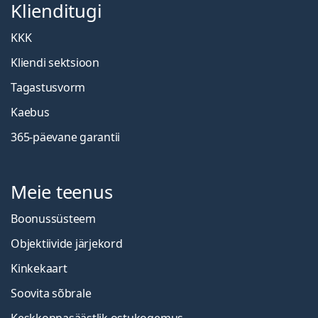
Klienditugi
KKK
Kliendi sektsioon
Tagastusvorm
Kaebus
365-päevane garantii
Meie teenus
Boonussüsteem
Objektiivide järjekord
Kinkekaart
Soovita sõbrale
Keskkonnasäästlik ostukogemus