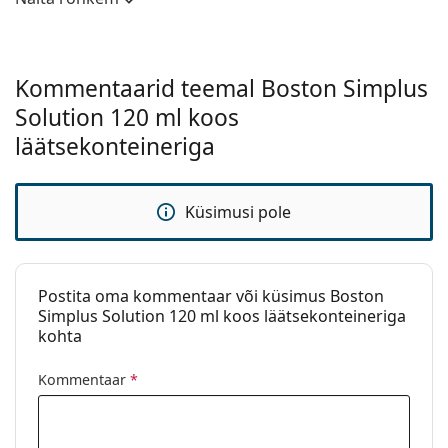
Kasutamine
Kategooria:
Kõik-ühes läätsevedelik
Kõvade läätsede
Jah
Kommentaarid teemal Boston Simplus
jaoks:
Solution 120 ml koos
Pehmete läätsede
Ei
läätsekonteineriga
jaoks:
Reisipakend:
Ei
Küsimusi pole
Aegumiskuupäev:
Vähemalt 21 kuud
Kasutusperiood
3 kuud
pärast avamist:
Postita oma kommentaar või küsimus Boston
Aksessuaarid
Simplus Solution 120 ml koos läätsekonteineriga
kohta
Läätseümbrised
1
pakendis:
Kommentaar
*
Muu
Kategooria:
Läätsevedelikud