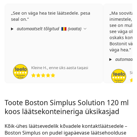
See on väga hea teie läätsedele. pesa
Ma soovitak
seal on.
inimestele, k
see on mul j
automaatselt tõlgitud
(
vaata
)
see väga ok. 
oskaks komm
Bostonit vähe
väga hea.
automaatse
Kleine H.
,
enne üks aasta tagasi
Hinnang 5 viiest
Silv
Toote Boston Simplus Solution 120 ml
koos läätsekonteineriga üksikasjad
Kõik-ühes läätsevedelik kõvadele kontaktläätsedele –
Boston Simplus on pudel igapäevase läätsehoolduse