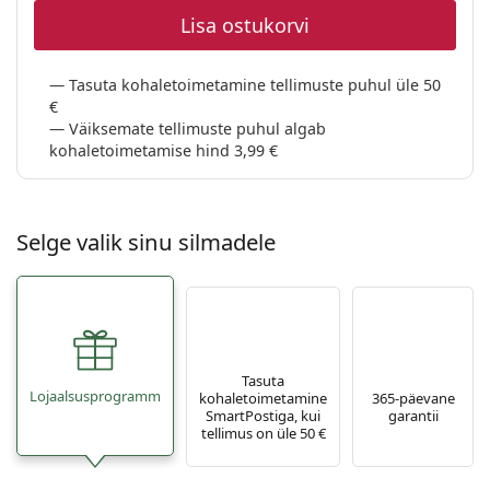
Persol
Lisa ostukorvi
Prada
Tasuta kohaletoimetamine tellimuste puhul üle 50
Avasta kõik
€
Väiksemate tellimuste puhul algab
kohaletoimetamise hind 3,99 €
Selge valik sinu silmadele
Tasuta
Lojaalsusprogramm
kohaletoimetamine
365-päevane
SmartPostiga, kui
garantii
tellimus on üle 50 €