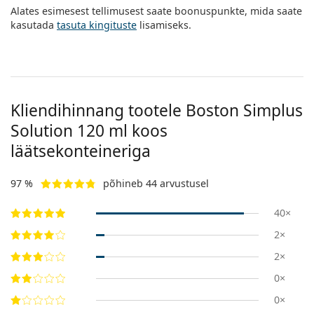
Alates esimesest tellimusest saate boonuspunkte, mida saate
kasutada
tasuta kingituste
lisamiseks.
Kliendihinnang tootele Boston Simplus
Solution 120 ml koos
läätsekonteineriga
97 %
põhineb 44 arvustusel
40×
2×
2×
0×
0×