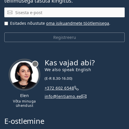
tellimusega tasuta kingitus.
E-posti aadress
Esitades nõustute
oma isikuandmete töötlemisega
.
Registreeru
Kas vajad abi?
We also speak English
(E-R 8.30-16.00)
+372 602 6548
Elen
info@lentiamo.ee
Võta minuga
ühendust
E-ostlemine