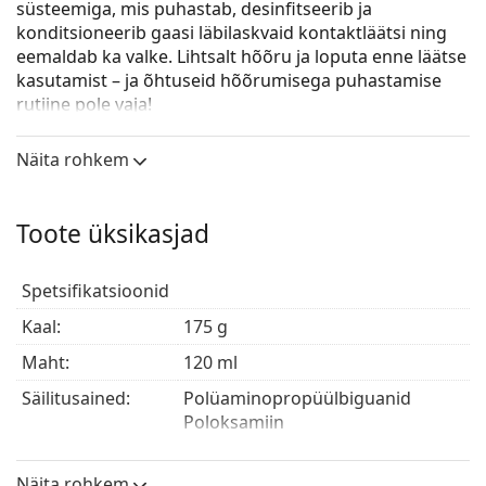
süsteemiga, mis puhastab, desinfitseerib ja
konditsioneerib gaasi läbilaskvaid kontaktläätsi ning
eemaldab ka valke. Lihtsalt hõõru ja loputa enne läätse
kasutamist – ja õhtuseid hõõrumisega puhastamise
rutiine pole vaja!
Koostis: poloksamiin, hüdroksüalküülfosfonaat,
Näita rohkem
boorhape, naatriumboraat, naatriumkloriid,
hüdroksüpropüülmetüültselluloos, glükamiid,
klorheksidiidglükonaat 0,003%,
Toote üksikasjad
polüaminopropüülbiguanidiid 0,0005%.
Spetsifikatsioonid
Kaal:
175 g
Maht:
120 ml
Säilitusained:
Polüaminopropüülbiguanid
Poloksamiin
Tootja:
Bausch & Lomb
Näita rohkem