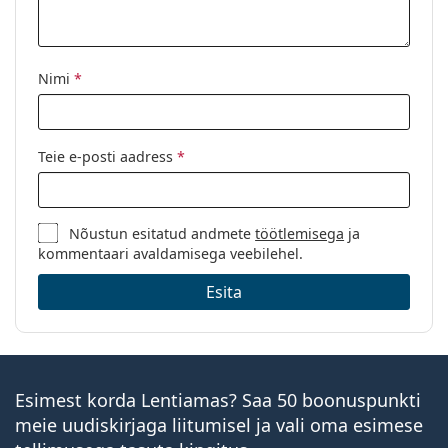
Aksessuaarid
Universaalsed
kontaktläätsevedelikud
Nimi
*
Teie e-posti aadress
*
Nõustun esitatud andmete
töötlemisega
ja
kommentaari avaldamisega veebilehel.
Esita
Esimest korda Lentiamas? Saa 50 boonuspunkti
meie uudiskirjaga liitumisel ja vali oma esimese