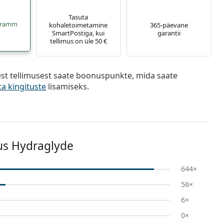
Tasuta
ogramm
kohaletoimetamine
365-päevane
SmartPostiga, kui
garantii
tellimus on üle 50 €
est tellimusest saate boonuspunkte, mida saate
ta kingituste
lisamiseks.
lus Hydraglyde
644×
56×
6×
0×