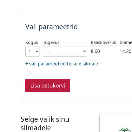
Vali parameetrid
Vali parameetrid
Kogus
Tugevus
Baaskõverus
Diame
8.60
14.20
+ vali parameetrid teisele silmale
Lisa ostukorvi
Selge valik sinu
silmadele