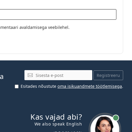
mentaari avaldamisega veebilehel.
E-posti aadress
ja
Registreeru
Esitades nõustute
oma isikuandmete töötlemisega
.
Kas vajad abi?
We also speak English