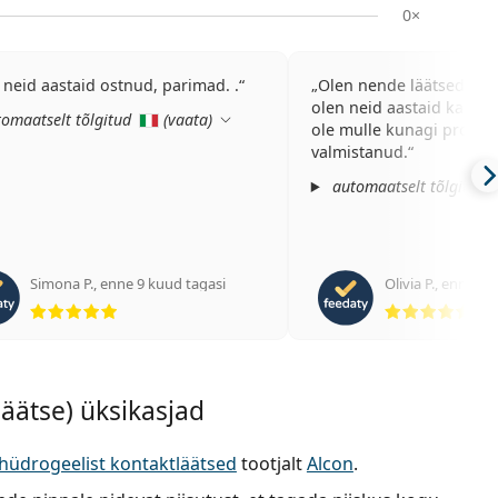
0×
Olen neid aastaid ostnud, parimad. .
Olen nende läätsedega 
olen neid aastaid kasuta
omaatselt tõlgitud
(
vaata
)
ole mulle kunagi probl
valmistanud.
automaatselt tõlgitud
Simona P.
,
enne 9 kuud tagasi
Olivia P.
,
enne 10 
Hinnang 5 viiest
Hin
läätse) üksikasjad
nhüdrogeelist kontaktläätsed
tootjalt
Alcon
.