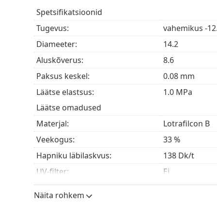
Suurepärane selge nägemine
– Klassikaline
sfä
ringile.
Spetsifikatsioonid
Paindlik kasutamine
– Valikuline igapäevane k
Tugevus:
vahemikus -12.
ööpäevaringsete läätsedena kuni kuus ööd.
Diameeter:
14.2
Kellele on Air Optix Plus Hydragly
Aluskõverus:
8.6
Paksus keskel:
0.08 mm
Air Optix Plus Hydraglyde sobivad inimestele:
Läätse elastsus:
1.0 MPa
Kellel on
lühinägelikkus
(müoopia) või
kaugnäg
Läätse omadused
Kes soovivad lisakaitset ärritavate ainete eest
Kes kasutavad kontaktläätsi regulaarselt
Materjal:
Lotrafilcon B
Eelistavad kuuajalisi läätsi
Veekogus:
33 %
Kellel on varem esinenud
kuivi silmi
Kes soovivad uuendada klassikaliselt Air Optix 
Hapniku läbilaskvus:
138 Dk/t
UV-filter:
Ei
Korduma kippuvad küsimused A
Silikoonhüdrogeel:
Jah
Näita rohkem
Kasutamine
Kui kaua saab Air Optix Plus Hydraglyde kon