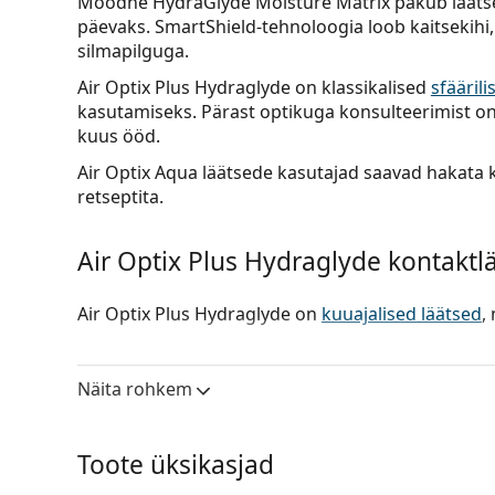
Moodne HydraGlyde Moisture Matrix pakub läätsed
päevaks. SmartShield-tehnoloogia loob kaitsekihi
silmapilguga.
Air Optix Plus Hydraglyde on klassikalised
sfääril
kasutamiseks. Pärast optikuga konsulteerimist o
kuus ööd.
Air Optix Aqua läätsede kasutajad saavad hakata k
retseptita.
Air Optix Plus Hydraglyde kontaktl
Air Optix Plus Hydraglyde on
kuuajalised läätsed
,
Hügieeniline mugavus
– SmartShield-tehnoloogi
vastu, tagades siledama läätsepinna, mis pak
Näita rohkem
Niisutav
– Eksklusiivne HydraGlyde Moisture Mat
kuni 16 tundi.
Tervemad silmad
–
silikoonhüdrogeeli materjal
Toote üksikasjad
läbilaskvuse tervete silmade jaoks.