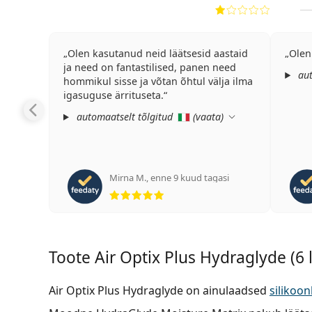
Olen kasutanud neid läätsesid aastaid
ja need on fantastilised, panen need
aut
hommikul sisse ja võtan õhtul välja ilma
igasuguse ärrituseta.
automaatselt tõlgitud
(
vaata
)
Mirna M.
,
enne 9 kuud tagasi
Hinnang 5 viiest
Toote Air Optix Plus Hydraglyde (6 
Air Optix Plus Hydraglyde on ainulaadsed
silikoo