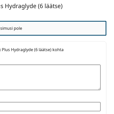
kuud
s Hydraglyde (6 läätse)
aab magada?
simusi pole
Hydraglyde läätsedel?
Plus Hydraglyde (6 läätse) kohta
Plus 360 ml koos läätsekonteineriga
.
ätsed
uhiseid
d läätsed
geel
d
asfäärilised läätsed