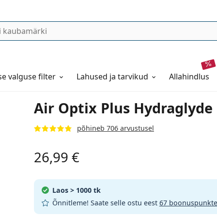
se valguse filter
Lahused ja tarvikud
allahindlus
Air Optix Plus Hydraglyde 
põhineb 706 arvustusel
26,99 €
Laos
> 1000 tk
Õnnitleme! Saate selle ostu eest
67 boonuspunkt