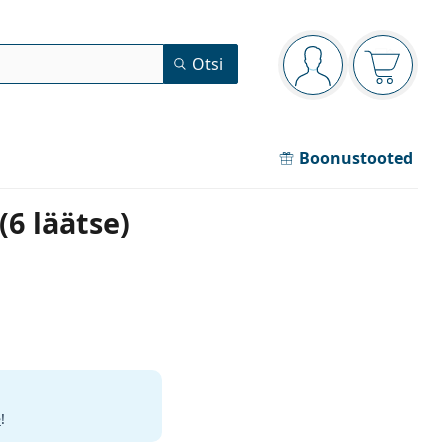
Navigeerimismenüü
Otsi
Oled sisse logitud
Ostukorv
Boonustooted
(6 läätse)
e
!