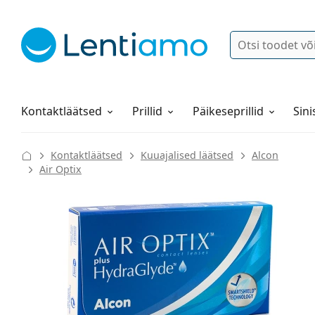
Otsi
Logi sisse
Navigeerimismenüü
Läätsevedelikud
Kõik meie juures ostlemisest
Kontaktläätsed
Prillid
Päikeseprillid
Sini
Kontaktläätsed
Kuuajalised läätsed
Alcon
Air Optix