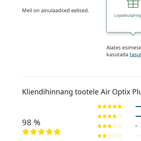
Meil on ainulaadsed eelised.
Lojaalsuspr
Alates esimes
kasutada
tasu
Kliendihinnang tootele Air Optix P
98 %