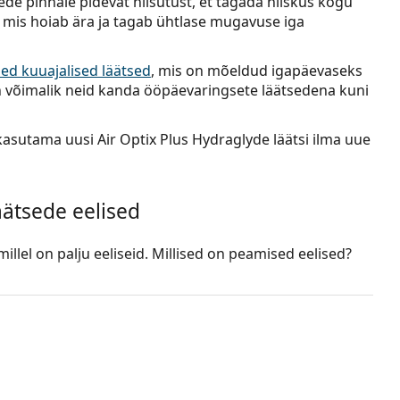
e pinnale pidevat niisutust, et tagada niiskus kogu
, mis hoiab ära ja tagab ühtlase mugavuse iga
ised kuuajalised läätsed
, mis on mõeldud igapäevaseks
n võimalik neid kanda ööpäevaringsete läätsedena kuni
asutama uusi Air Optix Plus Hydraglyde läätsi ilma uue
äätsede eelised
 millel on palju eeliseid. Millised on peamised eelised?
a võitleb valgu- ja lipiidsete ladestuste kogunemise
ub mugavamat kasutamist.
rix pakub niisutavat mugavust ja kaitset ärrituse eest
ja kõrge veesisaldus tagavad võrreldamatu hapniku