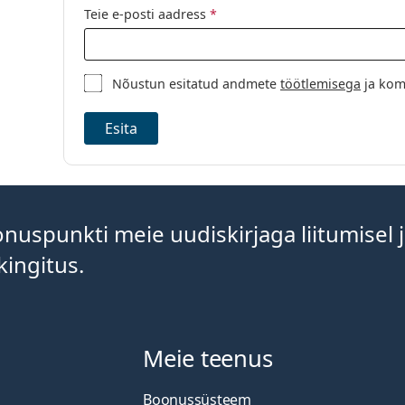
Teie e-posti aadress
*
Nõustun esitatud andmete
töötlemisega
ja kom
Esita
uspunkti meie uudiskirjaga liitumisel 
kingitus.
Meie teenus
Boonussüsteem